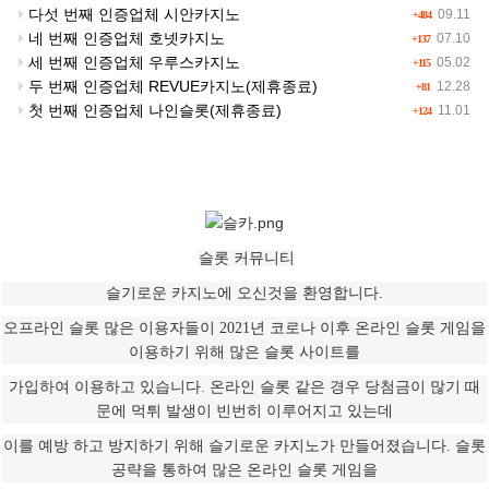
다섯 번째 인증업체 시안카지노
09.11
+484
네 번째 인증업체 호넷카지노
07.10
+137
세 번째 인증업체 우루스카지노
05.02
+115
두 번째 인증업체 REVUE카지노(제휴종료)
12.28
+81
첫 번째 인증업체 나인슬롯(제휴종료)
11.01
+124
슬롯 커뮤니티
슬기로운 카지노에 오신것을 환영합니다.
오프라인 슬롯 많은 이용자들이 2021년 코로나 이후 온라인 슬롯 게임을
이용하기 위해 많은 슬롯 사이트를
가입하여 이용하고 있습니다. 온라인 슬롯 같은 경우 당첨금이 많기 때
문에 먹튀 발생이 빈번히 이루어지고 있는데
이를 예방 하고 방지하기 위해 슬기로운 카지노가 만들어졌습니다. 슬롯
공략을 통하여 많은 온라인 슬롯 게임을