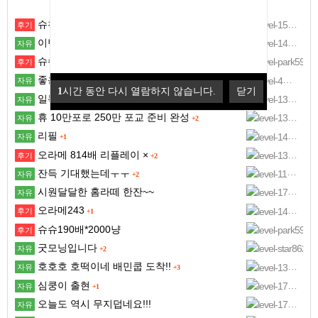
슈천 슈퍼케스터 4965배
축배를
이번주 첫쌍복~~~~~~ 은 꽝
파이리
슈슈196배*2000냥
좋은 아침입니다.
카르마
1
시간 동안 다시 열람하지 않습니다.
닫기
일복 당첨
코코알
휴 10만포로 250만 포교 준비 완성
길로틴
+2
리필
죽자
+1
오라메 814배 리플레이 ×
성우목
+2
잔득 기대했는데ㅜㅜ
냉장고
+2
시원달달한 홈라떼 한잔~~
지니
오라메243
죽자
+1
슈슈190배*2000냥
굿모닝입니다
+2
호호호 호떡이네 배민쿱 도착!!
코코알
+3
심쿵이 출현
안양하
+1
오늘도 역시 무지덥네요!!!
지니