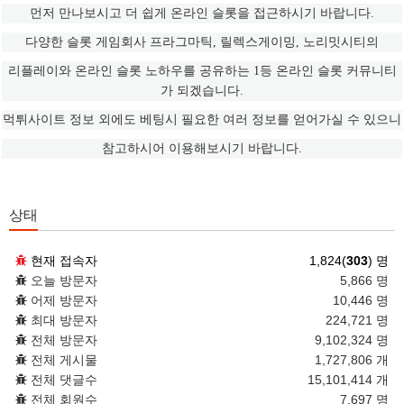
먼저 만나보시고 더 쉽게 온라인 슬롯을 접근하시기 바랍니다.
다양한 슬롯 게임회사 프라그마틱, 릴렉스게이밍, 노리밋시티의
리플레이와 온라인 슬롯 노하우를 공유하는 1등 온라인 슬롯 커뮤니티
가 되겠습니다.
먹튀사이트 정보 외에도 베팅시 필요한 여러 정보를 얻어가실 수 있으니
참고하시어 이용해보시기 바랍니다.
상태
현재 접속자
1,824(
303
) 명
오늘 방문자
5,866 명
어제 방문자
10,446 명
최대 방문자
224,721 명
전체 방문자
9,102,324 명
전체 게시물
1,727,806 개
전체 댓글수
15,101,414 개
전체 회원수
7,697 명