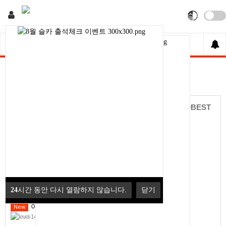
메인
★ 슬기로운 카지노
★ 제휴사이트
★ 후기
N
자유
후기
일간BEST
주간BEST
월간BEST
전체
24
시간 동안 다시 열람하지 않습니다.
닫기
이번주 첫쌍복~~~~~~ 은 꽝
일복 당첨
New
New
파이리
코코알라