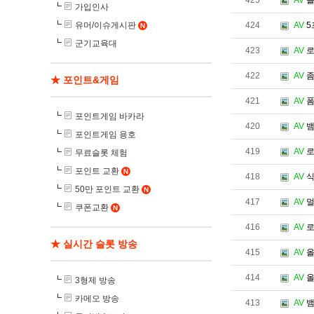
425
AV
올
가입인사
424
AV
5
유머/이슈게시판
N
군기교육대
423
AV
로
422
AV
좀
★ 포인트&게임
421
AV
폼
포인트게임 바카라
420
AV
뱀
포인트게임 용호
419
AV
로
무료슬롯 체험
포인트 교환
N
418
AV
식
50만 포인트 교환
N
417
AV
멀
쿠폰교환
N
416
AV
로
★ 실시간 슬롯 방송
415
AV
올
414
AV
올
3형제 방송
카메오 방송
413
AV
뱀