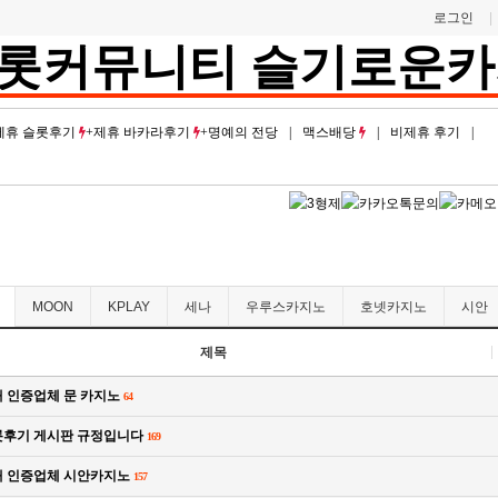
로그인
제휴 슬롯후기
제휴 바카라후기
명예의 전당
맥스배당
비제휴 후기
MOON
KPLAY
세나
우루스카지노
호넷카지노
시안
제목
째 인증업체 문 카지노
64
롯후기 게시판 규정입니다
169
째 인증업체 시안카지노
157