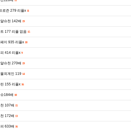
천128배
11
프로즌 279 리플x
11
얄슈천 142배
19
트 177 리플 없음
15
페이 935 리플x
18
피 414 리플x
9
얄슈천 270배
19
물외계인 119
14
린 155 리플x
16
슈184배
10
천 107배
15
천 172배
13
피 633배
16