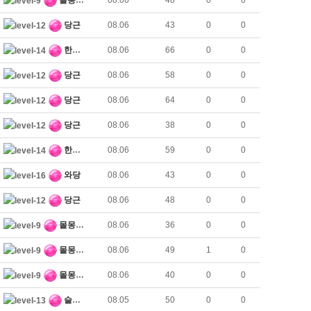
몰몽쥬쥬
08.06
48
0
0
당근
08.06
43
0
0
한방맨
08.06
66
0
0
당근
08.06
58
0
0
당근
08.06
64
0
0
당근
08.06
38
0
0
한방맨
08.06
59
0
0
와당
08.06
43
0
0
당근
08.06
48
0
0
몰몽쥬쥬
08.06
36
0
0
몰몽쥬쥬
08.06
49
1
0
몰몽쥬쥬
08.06
40
0
0
슬카킹짱
08.05
50
0
0