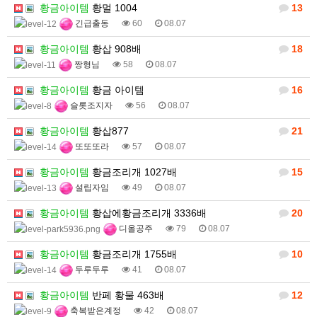
황금아이템
황멀 1004
13
긴급출동
60
08.07
황금아이템
황삽 908배
18
짱형님
58
08.07
황금아이템
황금 아이템
16
슬롯조지자
56
08.07
황금아이템
황삽877
21
또또또라
57
08.07
황금아이템
황금조리개 1027배
15
설립자임
49
08.07
황금아이템
황삽에황금조리개 3336배
20
디올공주
79
08.07
황금아이템
황금조리개 1755배
10
두루두루
41
08.07
황금아이템
반페 황물 463배
12
축복받은계정
42
08.07