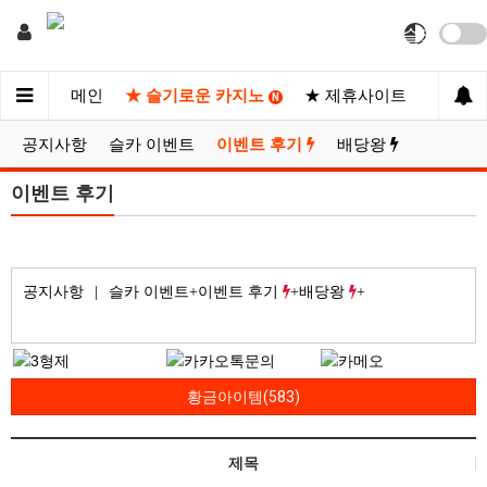
메인
★ 슬기로운 카지노
★ 제휴사이트
★ 후기
N
공지사항
슬카 이벤트
이벤트 후기
배당왕
이벤트 후기
공지사항
슬카 이벤트
이벤트 후기
배당왕
황금아이템(583)
제목