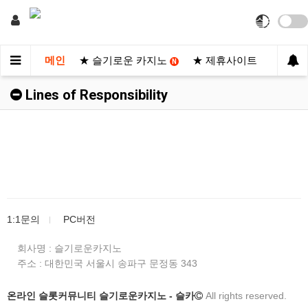
메인
★ 슬기로운 카지노
★ 제휴사이트
★ 후기
N
Lines of Responsibility
1:1문의
PC버전
회사명 : 슬기로운카지노
주소 :
대한민국 서울시 송파구 문정동 343
온라인 슬롯커뮤니티 슬기로운카지노 - 슬카
All rights reserved.