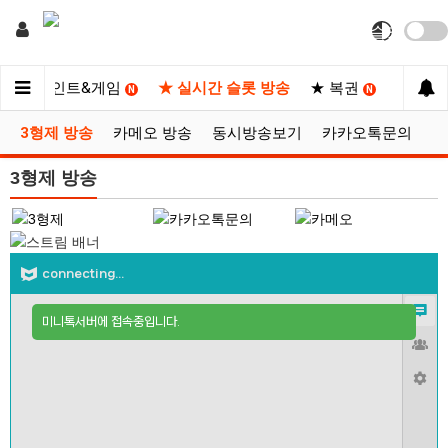
★ 포인트&게임
★ 실시간 슬롯 방송
★ 복권
★ 마
N
N
3형제 방송
카메오 방송
동시방송보기
카카오톡문의
3형제 방송