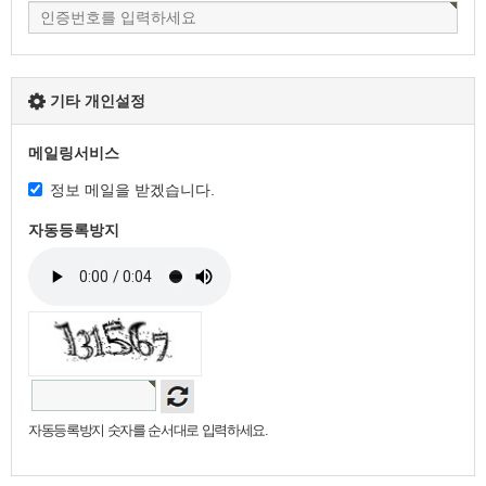
기타 개인설정
메일링서비스
정보 메일을 받겠습니다.
자동등록방지
자동등록방지 숫자를 순서대로 입력하세요.