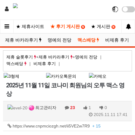
지노
★ 제휴사이트
★ 후기 게시판
★ 게시판
★ 포
N
N
N
제휴 바카라후기
명예의 전당
맥스배당
비제휴 후기
제휴 슬롯후기
제휴 바카라후기
명예의 전당
맥스배당
비제휴 후기
2025년 11월 11일 코나미 회원님의 오투 맥스 영
상
최고관리자
23
1
0
2025.11.11 17:41
https://www.cnpmciozgh.net/ii5VE2w7R9
+ 15