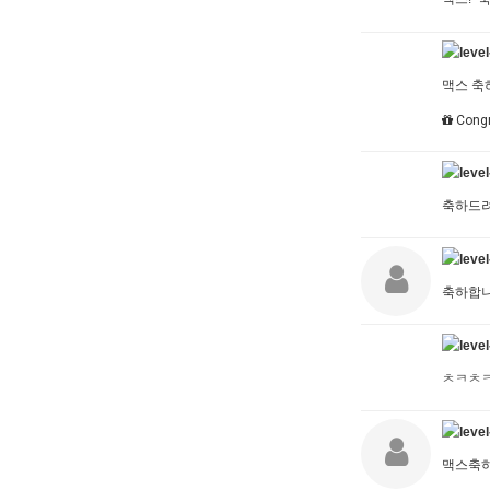
맥스 축
Congr
축하드
축하합
ㅊㅋㅊ
맥스축