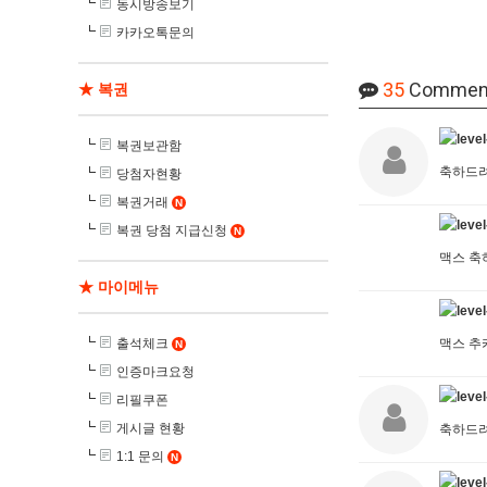
동시방송보기
카카오톡문의
35
Commen
★ 복권
복권보관함
축하드
당첨자현황
복권거래
N
복권 당첨 지급신청
N
맥스 축
★ 마이메뉴
출석체크
맥스 
N
인증마크요청
리필쿠폰
게시글 현황
축하드
1:1 문의
N