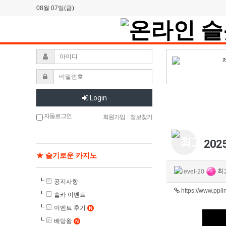
08월 07일(금)
Login
자동로그인
회원가입
|
정보찾기
202
★ 슬기로운 카지노
최
공지사항
https://www.ppl
슬카 이벤트
이벤트 후기
N
배당왕
N