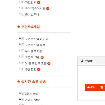
가입인사
N
유머/이슈게시판
N
군기교육대
★ 포인트&게임
포인트게임 바카라
포인트게임 용호
무료슬롯 체험
포인트 교환
N
Author
50만 포인트 교환
N
쿠폰교환
N
★ 실시간 슬롯 방송
492
3형제 방송
카메오 방송