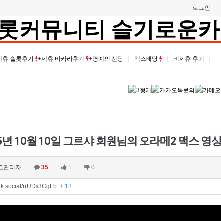
로그인
제휴 슬롯후기
제휴 바카라후기
명예의 전당
맥스배당
비제휴 후기
5년 10월 10일 그르샤 회원님의 오라메2 맥스 영
고관리자
35
1
0
ink.social/rrUDs3CgFb
+ 13