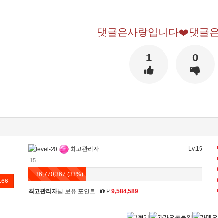
댓글은사랑입니다❤️댓글은
1
0
최고관리자
Lv.15
15
36,770,367 (33%)
166
최고관리자
님 보유 포인트 :
P
9,584,589