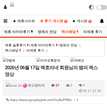
지노
★ 제휴사이트
★ 후기 게시판
★ 게시판
★ 포
N
N
N
제휴 바카라후기
명예의 전당
맥스배당
비제휴 후기
제휴 슬롯후기
제휴 바카라후기
명예의 전당
맥스배당
비제휴 후기
2026년 06월 17일 백호라네 회원님의 뱀피 맥스
영상
최고관리자
27
0
0
06.17 22:30
https://www.ppreplaylink.net/VxuBoPf9Bs
+ 4