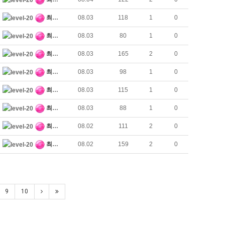
최고관리자
08.03
118
1
0
최고관리자
08.03
80
1
0
최고관리자
08.03
165
2
0
최고관리자
08.03
98
1
0
최고관리자
08.03
115
1
0
최고관리자
08.03
88
1
0
최고관리자
08.02
111
2
0
최고관리자
08.02
159
2
0
9
10