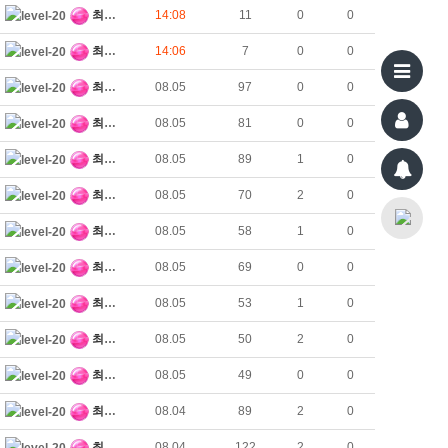
최고관리자
14:08
11
0
0
최고관리자
14:06
7
0
0
최고관리자
08.05
97
0
0
최고관리자
08.05
81
0
0
최고관리자
08.05
89
1
0
최고관리자
08.05
70
2
0
최고관리자
08.05
58
1
0
최고관리자
08.05
69
0
0
최고관리자
08.05
53
1
0
최고관리자
08.05
50
2
0
최고관리자
08.05
49
0
0
최고관리자
08.04
89
2
0
최고관리자
08.04
122
2
0