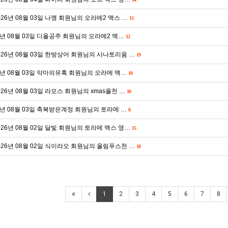
026년 08월 03일 나깽 회원님의 오라메2 맥스 …
13
6년 08월 03일 디올공주 회원님의 오라메2 맥…
12
026년 08월 03일 한방상어 회원님의 사나토리움 …
19
6년 08월 03일 악마의유혹 회원님의 오라메 맥…
10
026년 08월 03일 라모스 회원님의 xmas올천 …
10
6년 08월 03일 축복받은계정 회원님의 토라메 …
8
026년 08월 02일 달빛 회원님의 토라메 맥스 영…
15
026년 08월 02일 식이라오 회원님의 올림푸스천 …
18
1
2
3
4
5
6
7
8