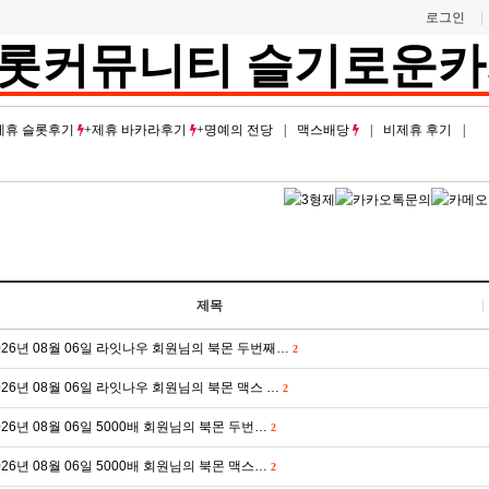
로그인
제휴 슬롯후기
제휴 바카라후기
명예의 전당
맥스배당
비제휴 후기
제목
026년 08월 06일 라잇나우 회원님의 북몬 두번째…
2
026년 08월 06일 라잇나우 회원님의 북몬 맥스 …
2
026년 08월 06일 5000배 회원님의 북몬 두번…
2
026년 08월 06일 5000배 회원님의 북몬 맥스…
2