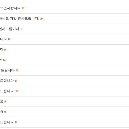
 ~~인사합니다
10
하세요 가입 인사드립니다.
10
인사드립니다.
7
습니다
10
니다
9
~
14
 드립니다
10
사드립니다
10
드립니다.
10
세요
9
세요
9
사드립니다
12