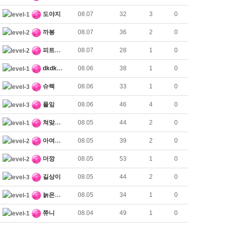
도야지
08.07
32
3
0
까봉
08.07
36
2
0
피트집사
08.07
28
1
0
dkdkdkdk
08.06
38
1
0
슈렉
08.06
33
1
0
풀잎
08.06
46
4
0
쳐맞는다니
08.05
44
2
0
아여야이우
08.05
39
2
0
더깡
08.05
53
1
0
길상이
08.05
44
2
0
늙은루피
08.05
34
1
0
쮸니
08.04
49
1
0