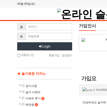
08월 08일(토)
가입인사
Login
자동로그인
회원가입
|
정보찾기
★ 슬기로운 카지노
가입요
공지사항
아사바
슬카 이벤트
이벤트 후기
N
안녕하세요 슬카에
배당왕
N