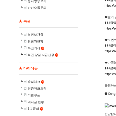
⬇️⬇️⬇️클릭⬇
동시방송보기
https:/
카카오톡문의
❤️슬카
★ 복권
⬇️⬇️⬇️클릭⬇
https:/
복권보관함
❤️포인
당첨자현황
⬇️⬇️⬇️클릭⬇
복권거래
N
https:/
복권 당첨 지급신청
N
❤️가족
★ 마이메뉴
⬇️⬇️⬇️클릭⬇
https:/
출석체크
N
불편하신
인증마크요청
Congr
리필쿠폰
게시글 현황
1:1 문의
N
반갑습니