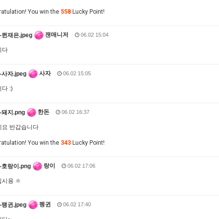
atulation! You win the
558
Lucky Point!
잰매니저
06.02 15:04
니다
사자
06.02 15:05
다 :)
한돈
06.02 16:37
세요 반갑습니다
atulation! You win the
343
Lucky Point!
랑이
06.02 17:06
시용 ㅎ
펭귄
06.02 17:40