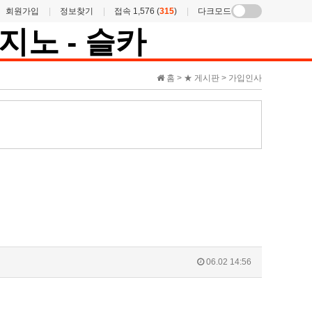
회원가입
정보찾기
접속 1,576 (
315
)
다크모드
홈 > ★ 게시판 > 가입인사
06.02 14:56