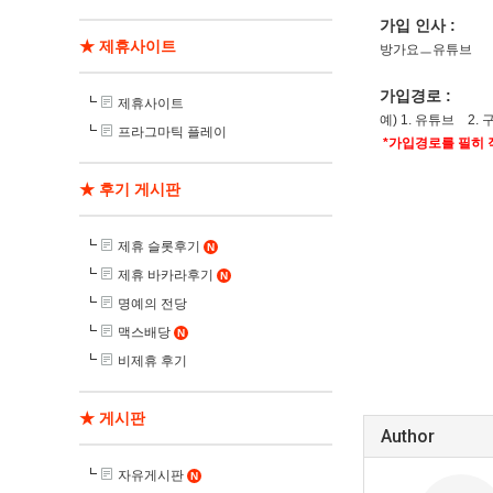
가입 인사 :
★ 제휴사이트
방가요ㅡ유튜브
가입경로 :
제휴사이트
예) 1. 유튜브 2.
프라그마틱 플레이
*가입경로를 필히 
★ 후기 게시판
제휴 슬롯후기
N
제휴 바카라후기
N
명예의 전당
맥스배당
N
비제휴 후기
★ 게시판
Author
자유게시판
N