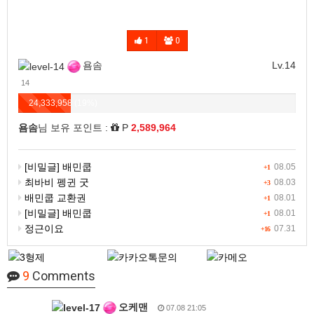
1
0
욤솜
Lv.14
14
24,333,958 (19%)
욤솜
님 보유 포인트 :
P
2,589,964
[비밀글] 배민쿱
08.05
+1
최바비 펭귄 굿
08.03
+3
배민쿱 교환권
08.01
+1
[비밀글] 배민쿱
08.01
+1
정근이요
07.31
+16
9
Comments
오케맨
07.08 21:05