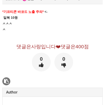
*기프티콘 바코드 노출 주의*
<-
일복 10둥
ㅅㅅㅅ
ㅅ
댓글은사랑입니다❤️댓글은400점
0
0
Author