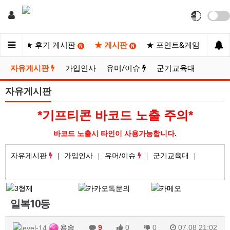
사이트
★ 후기 게시판
★ 게시판
★ 포인트&게임
★
N
N
N
자유게시판
가입인사
유머/이슈
군기교육대
자유게시판
*기프티콘 바코드 노출 주의*
바코드 노출시 타인이 사용가능합니다.
자유게시판
가입인사
유머/이슈
군기교육대
일복10등
욤솜
9
0
0
07.08 21:02