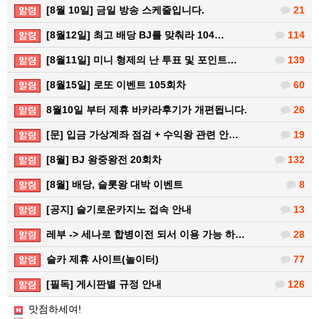
[8월 10일] 금일 방송 스케줄입니다.
21
[8월12일] 최고 배당 BJ를 맞춰라 104…
114
[8월11일] 미니 형제의 난 투표 및 포인트…
139
[8월15일] 로또 이벤트 105회차
60
8월10일 부터 제휴 바카라후기가 개편됩니다.
26
[문] 입금 가상계좌 점검 + 수익왕 관련 안…
19
[8월] BJ 왕중왕전 20회차
132
[8월] 배당, 슬롯왕 대박 이벤트
8
[공지] 슬기로운카지노 접속 안내
13
레부 -> 세나로 합병이전 되서 이용 가능 하…
28
슬카 제휴 사이트(놀이터)
77
[필독] 게시판별 규정 안내
126
맛점하세여!