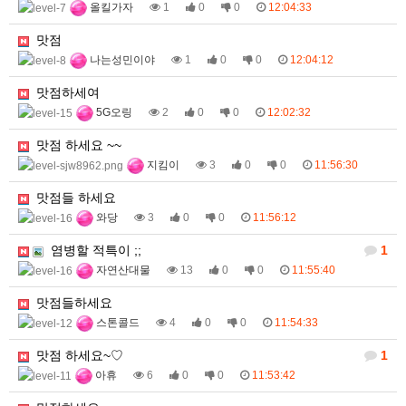
올킬가자
1
0
0
12:04:33
맛점
나는성민이야
1
0
0
12:04:12
맛점하세여
5G오링
2
0
0
12:02:32
맛점 하세요 ~~
지킴이
3
0
0
11:56:30
맛점들 하세요
와당
3
0
0
11:56:12
염병할 적특이 ;;
1
자연산대물
13
0
0
11:55:40
맛점들하세요
스톤콜드
4
0
0
11:54:33
맛점 하세요~♡
1
아휴
6
0
0
11:53:42