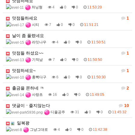
맛점하세요
처닝형
4
0
0
11:53:20
맛점들하세요
1
시티
7
0
0
11:51:21
날이 좀 풀렸네요
라잇나우
4
0
0
11:50:51
맛점들 하셨요~~
1
기적남
7
0
0
11:50:50
맛점하세요~
1
홍뼉다구
6
0
0
11:50:30
출금을 몬하네 ㅋ
2
사랑초
16
0
0
11:49:05
댓글이ᆢ줄지않는다
10
디올공주
31
0
0
11:45:32
일복꽝
그냥그대로
4
0
0
11:42:38