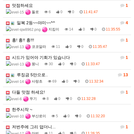
맛점하세요
1
돌로
6
0
0
11:41:47
일복 2등~~야미~~^^
4
지킴이
14
0
0
11:35:55
흥! 흥!! 흥!!!
1
코코알라
11
0
0
11:35:47
시드가 있어야 기회가 있습니다
1
몽니
30
0
0
11:33:47
루징금 5만으로..
13
사랑초
69
0
0
11:32:34
다들 맛점 하세요!
1
뚜기
8
0
0
11:32:28
한주시작 ~
부산로이
5
0
0
11:32:20
저번주에 그리 덥더니...
1
마빈
11
0
0
11:26:35