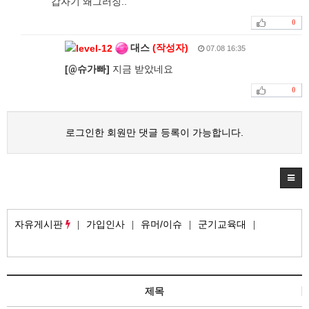
갑자기 왜그러징..
0
대스
(작성자)
07.08 16:35
[
@
슈가빠]
지금 받았네요
0
로그인한 회원만 댓글 등록이 가능합니다.
자유게시판
가입인사
유머/이슈
군기교육대
제목