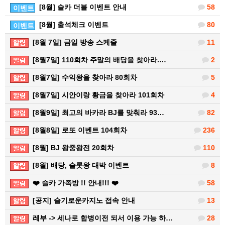
[8월] 슬카 더블 이벤트 안내
58
이벤트
[8월] 출석체크 이벤트
80
이벤트
[8월 7일] 금일 방송 스케줄
11
[8월7일] 110회차 주말의 배당을 찾아라.…
2
[8월7일] 수익왕을 찾아라 80회차
5
[8월7일] 시안이랑 황금을 찾아라 101회차
4
[8월9일] 최고의 바카라 BJ를 맞춰라 93…
82
[8월8일] 로또 이벤트 104회차
236
[8월] BJ 왕중왕전 20회차
110
[8월] 배당, 슬롯왕 대박 이벤트
8
❤️ 슬카 가족방 !! 안내!!! ❤️
58
[공지] 슬기로운카지노 접속 안내
13
레부 -> 세나로 합병이전 되서 이용 가능 하…
28