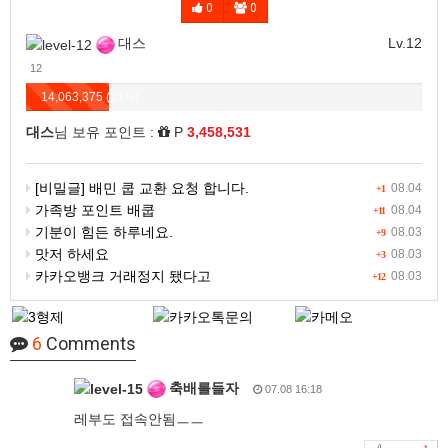
0
0
대스
Lv.12
12
14,063,375 (21%)
대스
님 보유 포인트 :
P
3,458,531
[비밀글] 배민 쿱 교환 요청 합니다.
08.04
+1
가족방 포인트 배쿱
08.04
+11
기분이 힘든 하루네요.
08.03
+9
맛저 하세요
08.03
+3
카카오뱅크 거래정지 됐다고
08.03
+12
6
Comments
축배를들자
07.08 16:18
레부도 접속안됨ㅡㅡ