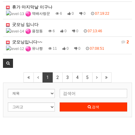
휴가 마지막날 이구나
역배사랑꾼
6
0
0
07:19:22
굿모닝 입니다
용정동
6
0
0
07:13:46
굿모닝입니다~~
2
유나짱
11
0
0
07:08:51
1
2
3
4
5
검색