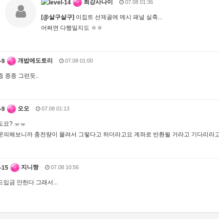
최강사나이
07.08 01:36
[
@
살구살구]
이집트 선제골에 메시 패널 실축...
어쩌면 다행일지도 ㅎㅎ
개밥에도토리
07.08 01:00
즘 종종 그런듯..
오오
07.08 01:13
도요? ㅠㅠ
문의해보니까 충전량이 몰려서 그렇다고 하더라고요 계좌로 반환될 거라고 기다리라고.
지니짱
07.08 10:56
드입금 안한다 그래서...