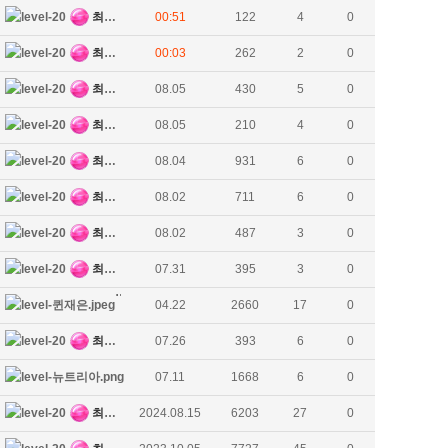
최고관리자
00:51
122
4
0
최고관리자
00:03
262
2
0
최고관리자
08.05
430
5
0
최고관리자
08.05
210
4
0
최고관리자
08.04
931
6
0
최고관리자
08.02
711
6
0
최고관리자
08.02
487
3
0
최고관리자
07.31
395
3
0
잰매니저
04.22
2660
17
0
최고관리자
07.26
393
6
0
비버
07.11
1668
6
0
최고관리자
2024.08.15
6203
27
0