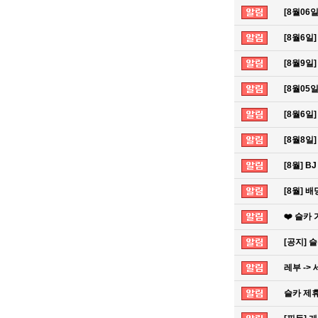
[8월06
[8월6일
[8월9일
[8월05
[8월6일
[8월8일
[8월] 
[8월] 
❤️ 슬카 가
[공지]
레부 ->
슬카 제