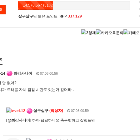
14,576,667 (31%)
8
살구살구
님 보유 포인트 :
P
337,129
s
최강사나이
07.08 00:56
 답 없어?
니까 트래블 자체 점검 시간도 있는거 같더라 ㅠ
살구살구
(작성자)
07.08 00:59
[
@
최강사나이]
하아 답답하네요 축구뱃하고 잘랬드만