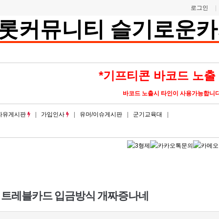
로그인
*기프티콘 바코드 노출 
바코드 노출시 타인이 사용가능합니다
자유게시판
가입인사
유머/이슈게시판
군기교육대
 트레블카드 입금방식 개짜증나네