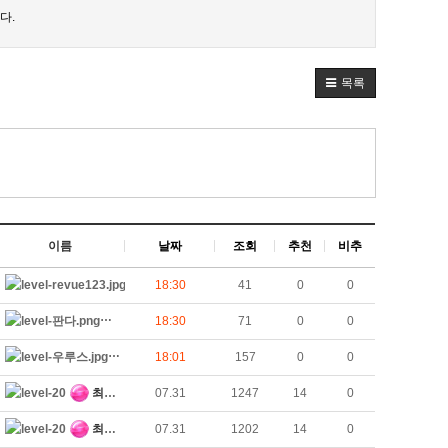
다.
목록
이름
날짜
조회
추천
비추
SENA카지노
18:30
41
0
0
시안호팀장
18:30
71
0
0
우루스카지노
18:01
157
0
0
최고관리자
07.31
1247
14
0
최고관리자
07.31
1202
14
0