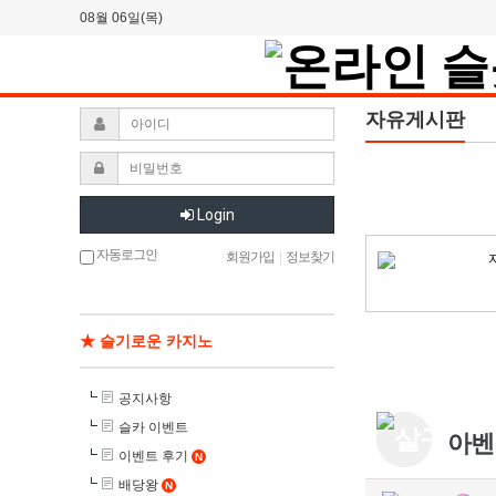
08월 06일(목)
자유게시판
Login
자동로그인
회원가입
|
정보찾기
★ 슬기로운 카지노
공지사항
슬카 이벤트
아벤
이벤트 후기
N
배당왕
N