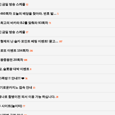
일] 금일 방송 스케줄
12
] 460회차 오늘의 배당을 찾아라. 번호 발…
5
] 최고의 바카라 BJ를 맞춰라 93회차
71
일] 금일 방송 스케줄
17
] 형제의 난 슬카 포인트 베팅 이벤트! 묻고…
197
] 로또 이벤트 104회차
216
BJ 왕중왕전 20회차
108
배당, 슬롯왕 대박 이벤트
8
족방 !! 안내!!! ❤️
56
 슬기로운카지노 접속 안내
13
 세나로 합병이전 되서 이용 가능 하십니다.
28
휴 사이트(놀이터)
77