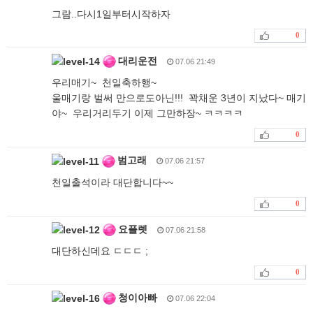
그람..다시1일부터시작하자
0
대리운전
07.06 21:49
우리매기~ 천일축하행~
울매기랑 벌써 만으로도아닌!!! 꽉채운 3년이 지났다~ 매기
야~ 우리거리두기 이제 그만하장~ ㅋㅋㅋㅋ
0
범고래
07.06 21:57
천일출석이라 대단합니다~~
0
요플렛
07.06 21:58
대단하신데요 ㄷㄷㄷ ;
0
청이아빠
07.06 22:04