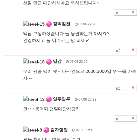
천일 만근 대단하시네요 축하드립니다~!
0
칠억칠천
07.06 22:20
맥님 고생하셨습니다 늘 응원하는거 아시죠?
건강하시고 늘 이기시는 날 되세요
0
밀감
07.06 23:20
우리 관종 맥이 멋지다~~앞으로 2000.3000일 쭈~~욱 가보
자~~
0
얄루얄루
07.06 23:29
크~~~몽맥찌 천일대단하당!!
0
감자깡형
07.06 23:31
오늘 천일이니 한잔 크게 ㄱㄱ