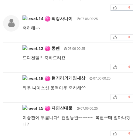
0
최강사나이
07.06 00:25
축하해~~
0
쿵펜
07.06 00:25
드뎌천일!! 축하드려요
0
현기리의게임세상
07.06 00:25
와우 나이스샷 몽맥아우 축하해^^
0
자연산대물
07.06 00:25
이승환이 부름니다! 천일동안~~~~~~ 복권구매 얼마나했
니?
0