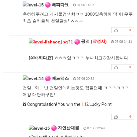
배찌다요
07.06 14:07
축하해주려고 게시물검색함ㅋㅋ 1000일축하해 맥아! 우주
최초 슬카출첵 천일달성! ㅅㅅㅅ
0
몽맥
(작성자)
07.06 14:11
[
@
배찌다요]
ㅎㅎㅎ앜ㅋㅋㅋ 누나최고♡감사합니다
0
매드맥스
07.06 20:52
천일...와... 난 천일연애하는것도 힘들던데 ㅋㅋㅋㅋㅋㅋ
매깅 대단하구먼!
Congratulation! You win the
112
Lucky Point!
0
자연산대물
07.06 22:49