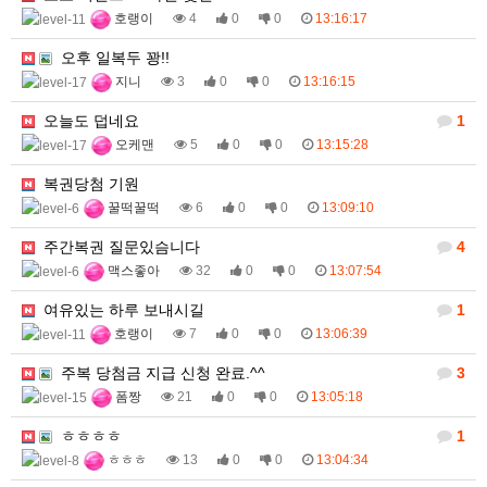
호랭이
4
0
0
13:16:17
오후 일복두 꽝!!
지니
3
0
0
13:16:15
오늘도 덥네요
1
오케맨
5
0
0
13:15:28
복권당첨 기원
꿀떡꿀떡
6
0
0
13:09:10
주간복권 질문있슴니다
4
맥스좋아
32
0
0
13:07:54
여유있는 하루 보내시길
1
호랭이
7
0
0
13:06:39
주복 당첨금 지급 신청 완료.^^
3
폼짱
21
0
0
13:05:18
ㅎㅎㅎㅎ
1
ㅎㅎㅎ
13
0
0
13:04:34