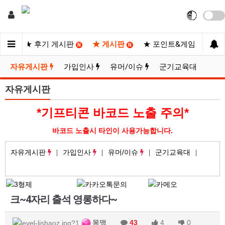
사이트
★ 후기 게시판
★ 게시판
★ 포인트&게임
★
N
N
N
자유게시판
가입인사
유머/이슈
군기교육대
자유게시판
*기프티콘 바코드 노출 주의*
바코드 노출시 타인이 사용가능합니다.
자유게시판
가입인사
유머/이슈
군기교육대
크~4자리 출석 영롱하다~
몽맥
43
4
0