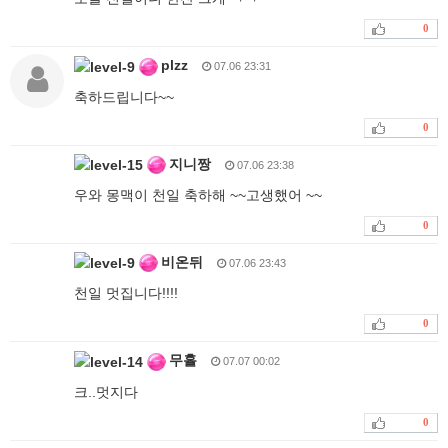
0
plzz
07.06 23:31
축하드립니다~~
0
지니짱
07.06 23:38
우와 몽맥이 천일 축하해 ~~고생했어 ~~
0
비온뒤
07.06 23:43
천일 멋집니다!!!!
0
무휼
07.07 00:02
크..멋지다
0