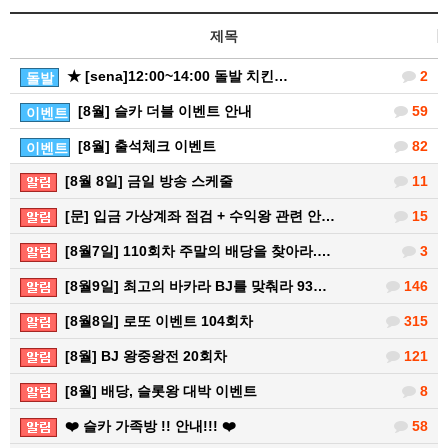
제목
★ [sena]12:00~14:00 돌발 치킨…
2
돌발
[8월] 슬카 더블 이벤트 안내
59
이벤트
[8월] 출석체크 이벤트
82
이벤트
[8월 8일] 금일 방송 스케줄
11
[문] 입금 가상계좌 점검 + 수익왕 관련 안…
15
[8월7일] 110회차 주말의 배당을 찾아라.…
3
[8월9일] 최고의 바카라 BJ를 맞춰라 93…
146
[8월8일] 로또 이벤트 104회차
315
[8월] BJ 왕중왕전 20회차
121
[8월] 배당, 슬롯왕 대박 이벤트
8
❤️ 슬카 가족방 !! 안내!!! ❤️
58