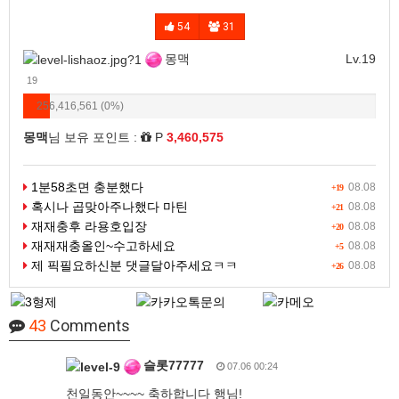
54
31
몽맥
Lv.19
19
256,416,561 (0%)
몽맥
님 보유 포인트 :
P
3,460,575
1분58초면 충분했다
08.08
+19
혹시나 곱맞아주나했다 마틴
08.08
+21
재재충후 라용호입장
08.08
+20
재재재충올인~수고하세요
08.08
+5
제 픽필요하신분 댓글달아주세요ㅋㅋ
08.08
+26
43
Comments
슬롯77777
07.06 00:24
천일동안~~~~ 축하합니다 행님!