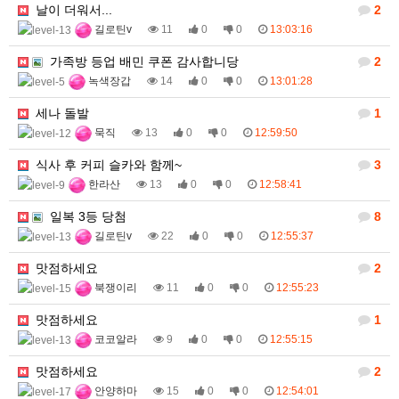
날이 더워서...
2
길로틴v
11
0
0
13:03:16
가족방 등업 배민 쿠폰 감사합니당
2
녹색장갑
14
0
0
13:01:28
세나 돌발
1
묵직
13
0
0
12:59:50
식사 후 커피 슬카와 함께~
3
한라산
13
0
0
12:58:41
일복 3등 당첨
8
길로틴v
22
0
0
12:55:37
맛점하세요
2
북쟁이리
11
0
0
12:55:23
맛점하세요
1
코코알라
9
0
0
12:55:15
맛점하세요
2
안양하마
15
0
0
12:54:01