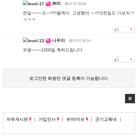
쁘띠
07.07 00:05
천일~~~~크~~!!!!!울맥이. 고생했어 ~~!!!!2천일도 가보자ㅋ
ㅋㅋㅋ
0
나우리
07.07 00:14
우왕~~~~1000밀 축하드립니다
0
로그인한 회원만 댓글 등록이 가능합니다.
자유게시판
가입인사
유머/이슈
군기교육대