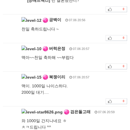
[
@
매드맥스]
넌 결혼했잔니?
0
공백이
07.06 20:56
천일 축하드립니다 ~
0
버럭은정
07.06 20:57
맥아~~천일 축하해 ~~부럽다
0
북쟁이리
07.06 20:57
맥이. 1000일 나이스하다.
2000일 대기....
0
검은돌고래
07.06 20:59
와 1000일 간지나네요 ㅎ
ㅊㅋ드립니다 ^^