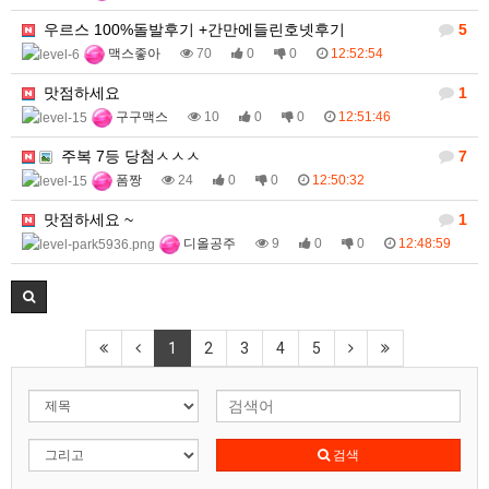
우르스 100%돌발후기 +간만에들린호넷후기
5
맥스좋아
70
0
0
12:52:54
맛점하세요
1
구구맥스
10
0
0
12:51:46
주복 7등 당첨ㅅㅅㅅ
7
폼짱
24
0
0
12:50:32
맛점하세요 ~
1
디올공주
9
0
0
12:48:59
1
2
3
4
5
검색