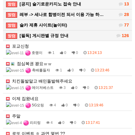
[공지] 슬기로운카지노 접속 안내
13
레부 -> 세나로 합병이전 되서 이용 가능 하…
28
슬카 제휴 사이트(놀이터)
77
[필독] 게시판별 규정 안내
126
포교신청
호랭이
1
0
0
13:24:13
점심복권 꽝요ㅠㅠ
축배를들자
1
0
0
13:23:46
치킨돌발말고 배민돌발해주세요
메이저베스트
3
0
0
13:21:37
이제 집왔네요
5G오링
4
0
0
13:19:46
주말
리리링
4
0
0
13:17:41
로또 이벤트 ㅎ 과연 몇번 ??