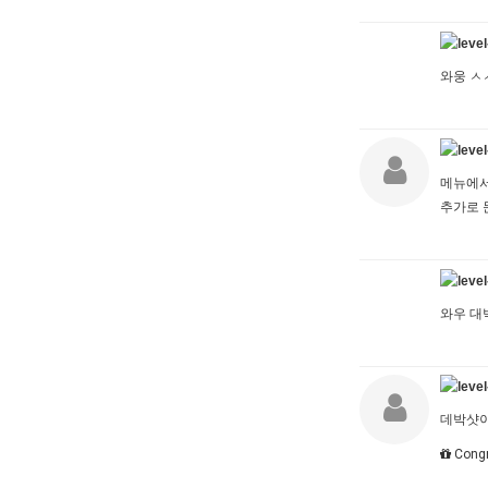
와웅 
메뉴에서
추가로 
와우 대
데박샷
Congr