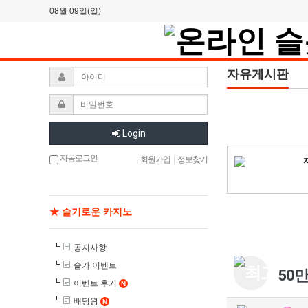
08월 09일(일)
자유게시판
Login
자동로그인
회원가입
|
정보찾기
★ 슬기로운 카지노
공지사항
슬카 이벤트
50만
이벤트 후기
N
배당왕
N