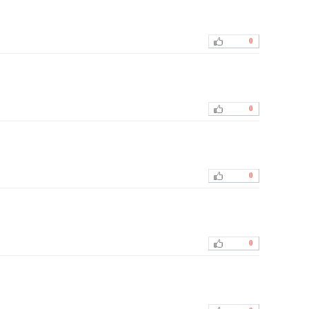
0
0
0
0