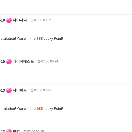
나야져니
07.06 00:22
atulation! You win the
188
Lucky Point!
메이저베스트
07.06 00:24
!
다이어트
07.06 00:25
atulation! You win the
685
Lucky Point!
팜깔
07.06 00:58