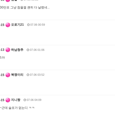
.300만포 그냥 참을껄 괜히 다 날렸네...
오로기21
07.06 00:59
하남청추
07.06 01:06
즈아
북쟁이리
07.06 03:52
지니짱
07.06 04:09
~근데 슬포가 없는디 ㅋㅋ