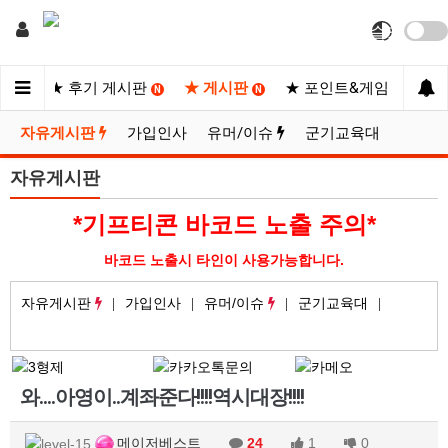
사이트
★ 후기 게시판
★ 게시판
★ 포인트&게임
★
N
N
N
자유게시판
가입인사
유머/이슈
군기교육대
자유게시판
*기프티콘 바코드 노출 주의*
바코드 노출시 타인이 사용가능합니다.
자유게시판
가입인사
유머/이슈
군기교육대
와....아영이..계좌준다!!!!역시대장!!!!
메이저베스트
24
1
0