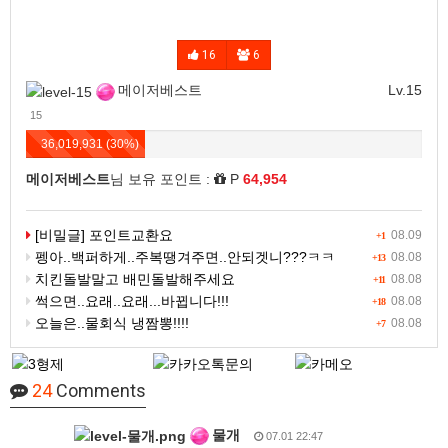
16
6
메이저베스트
Lv.15
15
36,019,931 (30%)
메이저베스트
님 보유 포인트 :
P
64,954
[비밀글] 포인트교환요
08.09
+1
펭아..백퍼하게..주복땡겨주면..안되겟니???ㅋㅋ
08.08
+13
치킨돌발말고 배민돌발해주세요
08.08
+11
썩으면..요래..요래...바뀝니다!!!
08.08
+18
오늘은..물회식 냉짬뽕!!!!
08.08
+7
24
Comments
물개
07.01 22:47