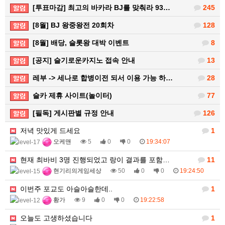
[투표마감] 최고의 바카라 BJ를 맞춰라 93…
245
[8월] BJ 왕중왕전 20회차
128
[8월] 배당, 슬롯왕 대박 이벤트
8
[공지] 슬기로운카지노 접속 안내
13
레부 -> 세나로 합병이전 되서 이용 가능 하…
28
슬카 제휴 사이트(놀이터)
77
[필독] 게시판별 규정 안내
126
저녁 맛있게 드세요
1
오케맨
5
0
0
19:34:07
현재 최바비 3명 진행되었고 랑이 결과를 포함…
11
현기리의게임세상
50
0
0
19:24:50
이번주 포교도 아슬아슬한데..
1
황가
9
0
0
19:22:58
오늘도 고생하셨습니다
1