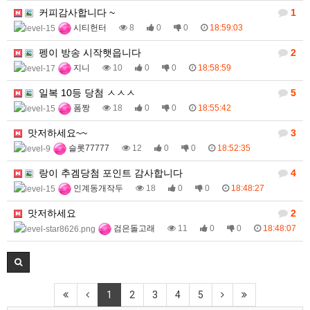
커피감사합니다 ~
1
시티헌터
8
0
0
18:59:03
펭이 방송 시작햇읍니다
2
지니
10
0
0
18:58:59
일복 10등 당첨 ㅅㅅㅅ
5
폼짱
18
0
0
18:55:42
맛저하세요~~
3
슬롯77777
12
0
0
18:52:35
랑이 추겜당첨 포인트 감사합니다
4
인계동개작두
18
0
0
18:48:27
맛저하세요
2
검은돌고래
11
0
0
18:48:07
1
2
3
4
5