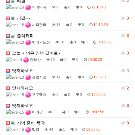
리필..
2
찍어먹자
9
0
0
19:10:43
리필~~
3
시티헌터
13
0
0
19:10:35
출석커피
3
아리가또정
16
0
0
19:09:22
오늘 저녁은 양념 갈비로~
3
한라산
19
0
0
19:08:23
맛저하세요
4
설립자임
14
0
0
19:07:01
맛저하세요
2
구구맥스
9
0
0
19:05:52
맛저하세요
3
에어팡
11
0
0
19:02:58
저녁 준비 뚝딱
9
밀감
44
1
0
18:59:05