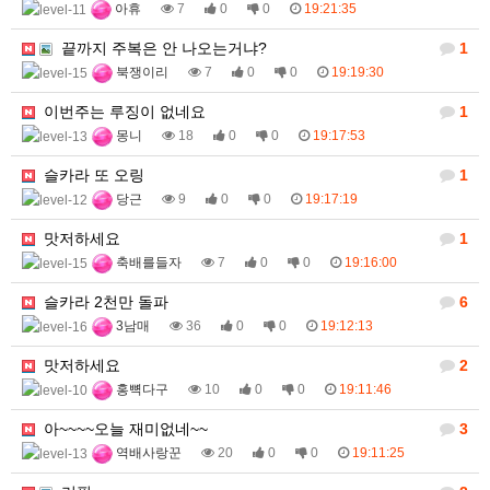
아휴
7
0
0
19:21:35
끝까지 주복은 안 나오는거냐?
1
북쟁이리
7
0
0
19:19:30
이번주는 루징이 없네요
1
몽니
18
0
0
19:17:53
슬카라 또 오링
1
당근
9
0
0
19:17:19
맛저하세요
1
축배를들자
7
0
0
19:16:00
슬카라 2천만 돌파
6
3남매
36
0
0
19:12:13
맛저하세요
2
홍뼉다구
10
0
0
19:11:46
아~~~~오늘 재미없네~~
3
역배사랑꾼
20
0
0
19:11:25