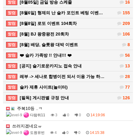
[8월05일] 금일 방송 스케줄
16
[8월6일] 형제의 난 슬카 포인트 베팅 이벤…
155
[8월8일] 로또 이벤트 104회차
209
[8월] BJ 왕중왕전 20회차
106
[8월] 배당, 슬롯왕 대박 이벤트
8
❤️ 슬카 가족방 !! 안내!!! ❤️
56
[공지] 슬기로운카지노 접속 안내
13
레부 -> 세나로 합병이전 되서 이용 가능 하…
28
슬카 제휴 사이트(놀이터)
77
[필독] 게시판별 규정 안내
126
주복10등 ..ㅋ
다람쥐11
3
0
0
14:19:06
쓰러지겠네요ㅠ
도원유빈
4
0
0
14:15:38