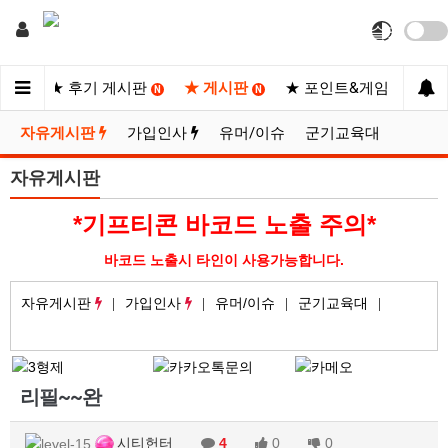
사이트
★ 후기 게시판
★ 게시판
★ 포인트&게임
★
N
N
N
자유게시판
가입인사
유머/이슈
군기교육대
자유게시판
*기프티콘 바코드 노출 주의*
바코드 노출시 타인이 사용가능합니다.
자유게시판
가입인사
유머/이슈
군기교육대
리필~~완
시티헌터
4
0
0