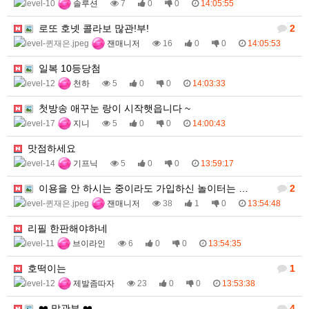
솔루션
7
0
0
14:05:55
로또 호넷 콜라보 많관!부!
2
잰매니저
16
0
0
14:05:53
일복 10등당첨
천하
5
0
0
14:03:33
첫방송 애꾸눈 랑이 시작햇읍니다 ~
지니
5
0
0
14:00:43
맛점하세요
기프닉
5
0
0
13:59:17
이용을 안 하시는 중이라도 가입하신 놀이터는 …
2
잰매니저
38
1
0
13:54:48
리필 한판해야하네
브이라인
6
0
0
13:54:35
호떡이는
1
제발좀따자
23
0
0
13:53:38
❤️ 많관부 ❤️
4