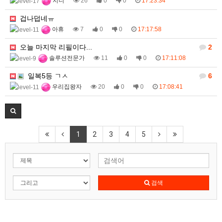
지니
26
0
0
17:23:34
겁나덥네ㅠ
아휴
7
0
0
17:17:58
오늘 마지막 리필이다...
2
솔루션전문가
11
0
0
17:11:08
일복5등 ㄱㅅ
6
우리집왕자
20
0
0
17:08:41
1
2
3
4
5
검색