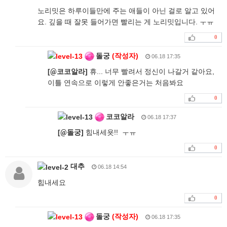
노리밋은 하루이들만에 주는 애들이 아닌 걸로 알고 있어
요. 깊을 때 잘못 들어가면 빨리는 게 노리밋입니다. ㅜㅠ
0
돌궁
(작성자)
06.18 17:35
[
@
코코알라]
휴... 너무 빨려서 정신이 나갈거 같아요,
이틀 연속으로 이렇게 안좋은거는 처음봐요
0
코코알라
06.18 17:37
[
@
돌궁]
힘내세욧!! ㅜㅠ
0
대추
06.18 14:54
힘내세요
0
돌궁
(작성자)
06.18 17:35