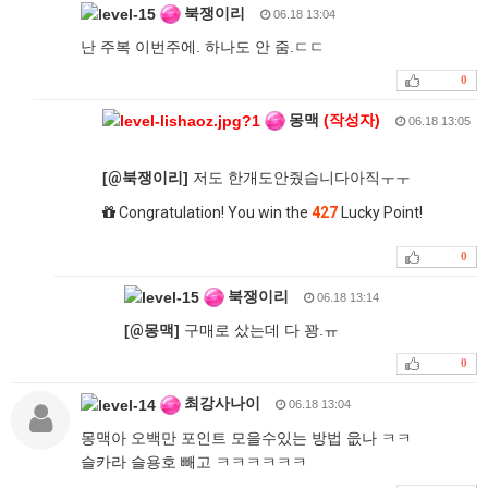
북쟁이리
06.18 13:04
난 주복 이번주에. 하나도 안 줌.ㄷㄷ
0
몽맥
(작성자)
06.18 13:05
[
@
북쟁이리]
저도 한개도안줬습니다아직ㅜㅜ
Congratulation! You win the
427
Lucky Point!
0
북쟁이리
06.18 13:14
[
@
몽맥]
구매로 샀는데 다 꽝.ㅠ
0
최강사나이
06.18 13:04
몽맥아 오백만 포인트 모을수있는 방법 읎나 ㅋㅋ
슬카라 슬용호 빼고 ㅋㅋㅋㅋㅋㅋ