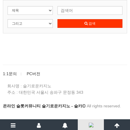
검색
1:1문의
PC버전
회사명 : 슬기로운카지노
주소 :
대한민국 서울시 송파구 문정동 343
온라인 슬롯커뮤니티 슬기로운카지노 - 슬카
All rights reserved.