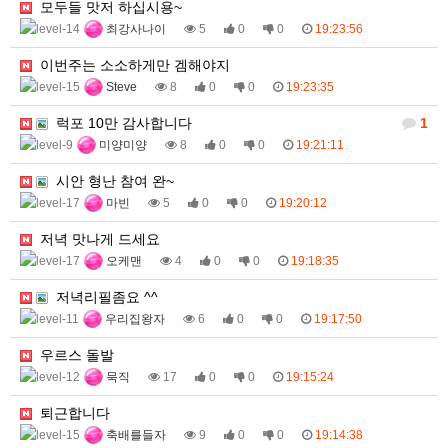
모두들 맛저 하십시용~
최강사나이
5
0
0
19:23:56
이번주는 소소하게만 겜해야지
Steve
8
0
0
19:23:35
럭포 10만 감사합니다
1
미양미양
8
0
0
19:21:11
시안 형난 참여 완~
마빈
5
0
0
19:20:12
저녁 맛나게 드세요
오케맨
4
0
0
19:18:35
저녁리필좀요 ^^
우리집왕자
6
0
0
19:17:50
우르스 돌발
묵직
17
0
0
19:15:24
퇴근합니다
축배를들자
9
0
0
19:14:38