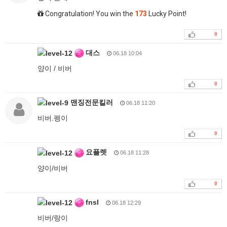
Congratulation! You win the
173
Lucky Point!
0
대스
06.18 10:04
양이 / 비버
0
맨징전문킬러
06.18 11:20
비버.펭이
0
요플렛
06.18 11:28
양이/비버
0
fnsl
06.18 12:29
비버/랑이