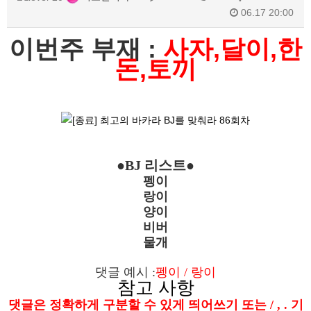
06.17 20:00
이번주 부재 :
사자,달이,한
돈,토끼
●
BJ 리스트
●
펭이
랑이
양이
비버
물개
댓글 예시 :
펭이 / 랑이
참고 사항
댓글은 정확하게 구분할 수 있게 띄어쓰기 또는 / , . 기