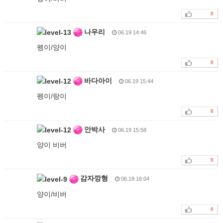
0
나우리
06.19 14:46
펭이/양이
0
바다아이
06.19 15:44
펭이/랑이
0
안박사
06.19 15:58
양이 비버
0
감자깡형
06.19 16:04
양이/비버
0