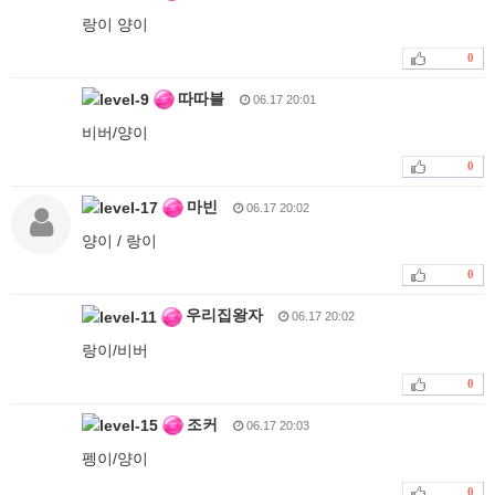
랑이 양이
0
따따블
06.17 20:01
비버/양이
0
마빈
06.17 20:02
양이 / 랑이
0
우리집왕자
06.17 20:02
랑이/비버
0
조커
06.17 20:03
펭이/양이
0