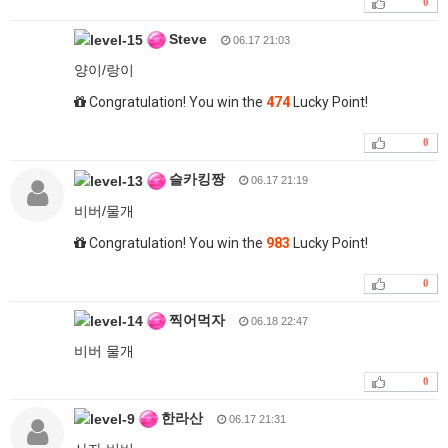
0
Steve
06.17 21:03
양이/랑이
Congratulation! You win the
474
Lucky Point!
0
슬카킹짱
06.17 21:19
비버/물개
Congratulation! You win the
983
Lucky Point!
0
찍어먹자
06.18 22:47
비버 물개
0
한라산
06.17 21:31