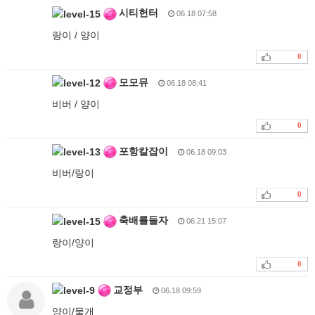
시티헌터
06.18 07:58
랑이 / 양이
0
모모뮤
06.18 08:41
비버 / 양이
0
포항칼잡이
06.18 09:03
비버/랑이
0
축배를들자
06.21 15:07
랑이/양이
0
교정부
06.18 09:59
양이/물개