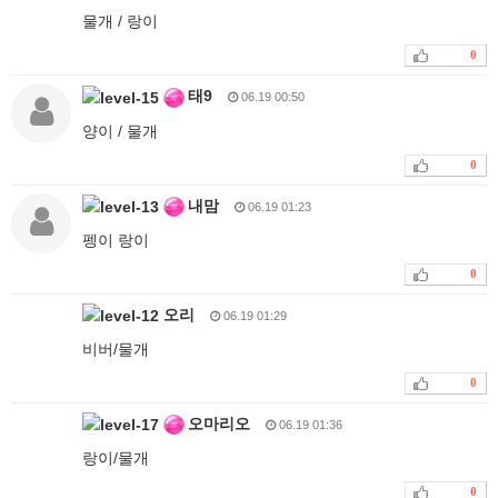
물개 / 랑이
0
태9
06.19 00:50
양이 / 물개
0
내맘
06.19 01:23
펭이 랑이
0
오리
06.19 01:29
비버/물개
0
오마리오
06.19 01:36
랑이/물개
0