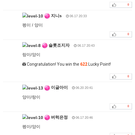
0
지니s
06.17 20:33
펭이 / 양이
0
슬롯조지자
06.17 20:43
랑이/양이
Congratulation! You win the
622
Lucky Point!
0
이글아이
06.20 20:41
양이/랑이
0
버럭은정
06.17 20:46
펭이/양이