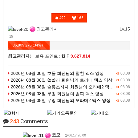
492
166
최고관리자
Lv.15
15
36,809,276 (34%)
최고관리자
님 보유 포인트 :
P
9,627,814
2026년 08월 08일 호돌 회원님의 할천 맥스 영상
08.08
+3
2026년 08월 08일 쏠쏠라 회원님의 토라메 맥스 영상
08.08
+3
2026년 08월 08일 슬롯조지자 회원님의 오라메2 맥스 영상
08.08
+3
2026년 08월 08일 무잉 회원님의 뱀피 맥스 영상
08.08
+3
2026년 08월 08일 무잉 회원님의 오라메2 맥스 영상
08.08
+3
243
Comments
코모
06.17 20:00