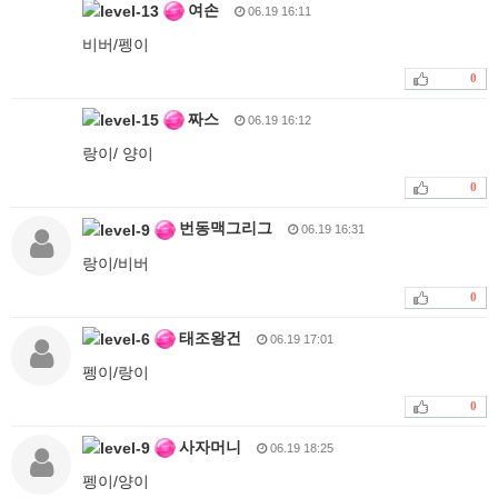
여손
06.19 16:11
비버/펭이
0
짜스
06.19 16:12
랑이/ 양이
0
번동맥그리그
06.19 16:31
랑이/비버
0
태조왕건
06.19 17:01
펭이/랑이
0
사자머니
06.19 18:25
펭이/양이