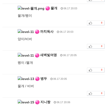
물개
06.17 20:03
물개/펭이
0
까치독사
06.17 20:03
양이/비버
0
새벽빛여명
06.17 20:05
펭이 /물개
0
병두
06.17 20:05
물개 / 비버
0
지니짱
06.17 20:06