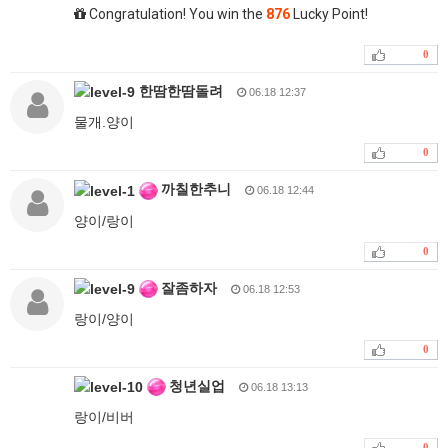
Congratulation! You win the
876
Lucky Point!
0
한땀한땀돌려
06.18 12:37
물개.양이
0
까칠한추니
06.18 12:44
양이/랑이
0
잘좀하자
06.18 12:53
랑이/양이
0
청년실업
06.18 13:13
랑이/비버
0