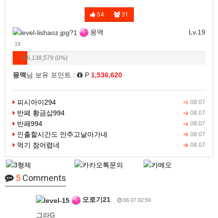
54
31
몽맥
Lv.19
19
256,138,579 (0%)
몽맥
님 보유 포인트 :
P
1,536,620
피시아이294
08.07
+3
반페 황금삽994
08.07
+4
반페994
08.07
+4
인출할시간도 안주고날아가네
08.07
+9
먹기 참어렵네
08.07
+8
5
Comments
오로기21
06.07 02:59
그라G