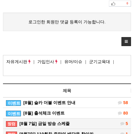
0
로그인한 회원만 댓글 등록이 가능합니다.
자유게시판
가입인사
유머/이슈
군기교육대
제목
[8월] 슬카 더블 이벤트 안내
58
이벤트
[8월] 출석체크 이벤트
80
이벤트
[8월 7일] 금일 방송 스케줄
5
[8월7일] 110회차 주말의 배당을 찾아라.…
1