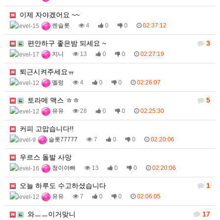
이제 자야겠어요 ~~
렌슬롯
4
0
0
02:37:12
편안하구 좋은밤 되세요 ~
3
지니
13
0
0
02:27:19
퇴근시켜주세요ㅠ
멜렁
4
0
0
02:26:07
토라메 맥스 ㅎㅎ
5
유유
28
0
0
02:25:30
커피 고맙습니다!!
슬롯77777
7
0
0
02:20:06
우르스 돌발 사망
청이아빠
13
0
0
02:20:06
오늘 하루도 수고하셨습니다
1
유유
7
0
0
02:06:05
와ㅡㅡ이거맞니
17