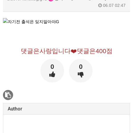
06.07 02:47
댓글은사랑입니다❤️댓글은400점
0
0
Author