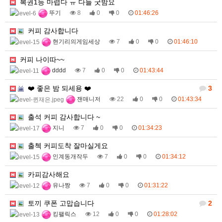
복권1등 마렵다 ㅠ 다들 굿밤요
뚜기
8
0
0
01:46:26
커피 감사합니다
현기리의게임세상
7
0
0
01:46:10
커피 나이따~~
dddd
7
0
0
01:43:44
❤️ 좋은 밤 되세용 ❤️
3
잰매니저
22
0
0
01:43:34
출석 커피 감사합니다 ~
지니
7
0
0
01:34:23
출첵 커피도착 잘마실게요
인계동개작두
7
0
0
01:34:12
카피감사해요
유나짱
7
0
0
01:31:22
토끼 쿠폰 고맙습니다
2
킹팰릭스
12
0
0
01:28:02