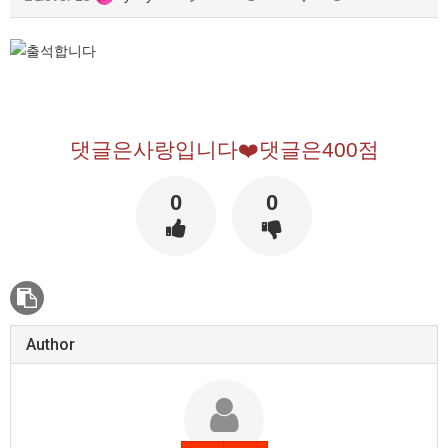
댓글은사랑입니다❤️댓글은400점
0
0
Author