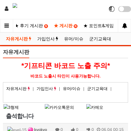
사이트
★ 후기 게시판
★ 게시판
★ 포인트&게임
★
N
N
N
자유게시판
가입인사
유머/이슈
군기교육대
자유게시판
*기프티콘 바코드 노출 주의*
바코드 노출시 타인이 사용가능합니다.
자유게시판
가입인사
유머/이슈
군기교육대
출석합니다
kyokyo
0
0
0
06.04 00:15