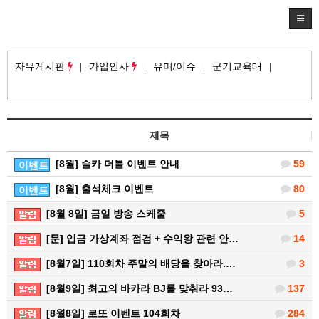
자유게시판
가입인사
유머/이슈
군기교육대
제목
[8월] 슬카 더블 이벤트 안내
59
이벤트
[8월] 출석체크 이벤트
80
이벤트
[8월 8일] 금일 방송 스케줄
5
[문] 입금 가상계좌 점검 + 수익왕 관련 안…
14
[8월7일] 110회차 주말의 배당을 찾아라.…
3
[8월9일] 최고의 바카라 BJ를 맞춰라 93…
137
[8월8일] 로또 이벤트 104회차
284