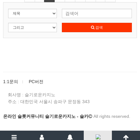
검색
1:1문의
PC버전
회사명 : 슬기로운카지노
주소 :
대한민국 서울시 송파구 문정동 343
온라인 슬롯커뮤니티 슬기로운카지노 - 슬카
All rights reserved.