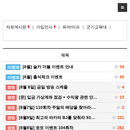
자유게시판
가입인사
유머/이슈
군기교육대
제목
[8월] 슬카 더블 이벤트 안내
59
이벤트
[8월] 출석체크 이벤트
80
이벤트
[8월 8일] 금일 방송 스케줄
4
[문] 입금 가상계좌 점검 + 수익왕 관련 안…
13
[8월7일] 110회차 주말의 배당을 찾아라.…
2
[8월9일] 최고의 바카라 BJ를 맞춰라 93…
131
[8월8일] 로또 이벤트 104회차
282