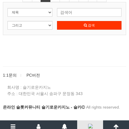
검색
1:1문의
PC버전
회사명 : 슬기로운카지노
주소 :
대한민국 서울시 송파구 문정동 343
온라인 슬롯커뮤니티 슬기로운카지노 - 슬카
All rights reserved.