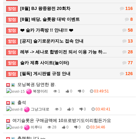
[8월] BJ 왕중왕전 20회차
116
[8월] 배당, 슬롯왕 대박 이벤트
8
❤️ 슬카 가족방 !! 안내!!! ❤️
58
[공지] 슬기로운카지노 접속 안내
13
레부 -> 세나로 합병이전 되서 이용 가능 하…
28
슬카 제휴 사이트(놀이터)
77
[필독] 게시판별 규정 안내
126
모닝복권.당연한 꽝.
북쟁이리
1
0
0
03:49:51
출석
그냥그대로
3
0
0
03:40:41
여기슬롯은 구매금액에 10프로받기도이리힘든가요
이루다
28
0
0
03:34:46
출책합니다 ~~