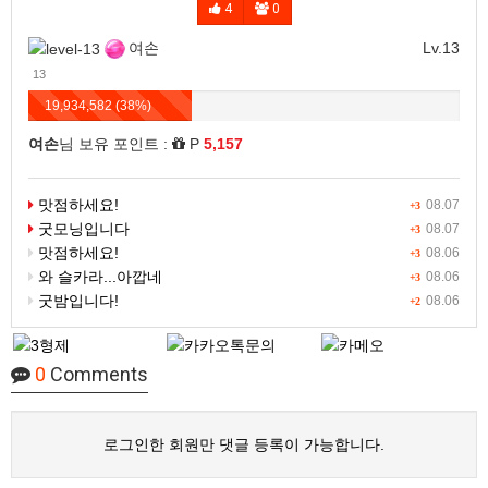
4
0
여손
Lv.13
13
19,934,582 (38%)
여손
님 보유 포인트 :
P
5,157
맛점하세요!
08.07
+3
굿모닝입니다
08.07
+3
맛점하세요!
08.06
+3
와 슬카라...아깝네
08.06
+3
굿밤입니다!
08.06
+2
0
Comments
로그인한 회원만 댓글 등록이 가능합니다.