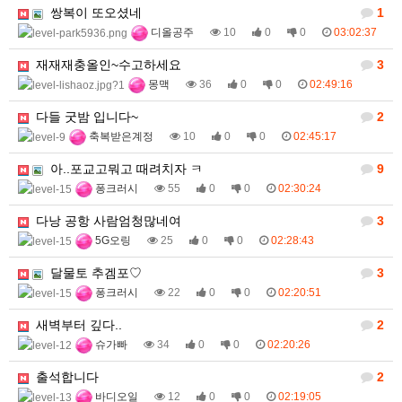
쌍복이 또오셨네
1
디올공주
10
0
0
03:02:37
재재재충올인~수고하세요
3
몽맥
36
0
0
02:49:16
다들 굿밤 입니다~
2
축복받은계정
10
0
0
02:45:17
아..포교고뭐고 때려치자 ㅋ
9
퐁크러시
55
0
0
02:30:24
다낭 공항 사람엄청많네여
3
5G오링
25
0
0
02:28:43
달물토 추겜포♡
3
퐁크러시
22
0
0
02:20:51
새벽부터 깊다..
2
슈가빠
34
0
0
02:20:26
출석합니다
2
바디오일
12
0
0
02:19:05