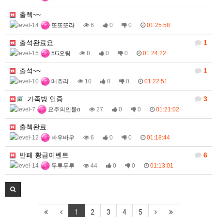
출첵~~
또또또라
6
0
0
01:25:58
출석완료요
1
5G오링
8
0
0
01:24:22
출석~~
1
메츄리
10
0
0
01:22:51
가족방 인증
3
요주의인물o
27
0
0
01:21:02
출첵완료.
바우바우
6
0
0
01:18:44
반페 황금이벤트
6
두루두루
44
0
0
01:13:01
1
2
3
4
5