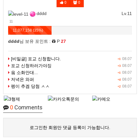
0
0
dddd
Lv.11
11
11,077,158 (35%)
dddd
님 보유 포인트 :
P
27
[비밀글] 포교 신청합니다.
08.07
+1
포교 신청하러가야징
08.07
+3
읔 소화안대...
08.07
+1
저녁은 와퍼
08.07
+4
펭이 추겜 당첨 ㅅㅅ
08.07
+2
0
Comments
로그인한 회원만 댓글 등록이 가능합니다.