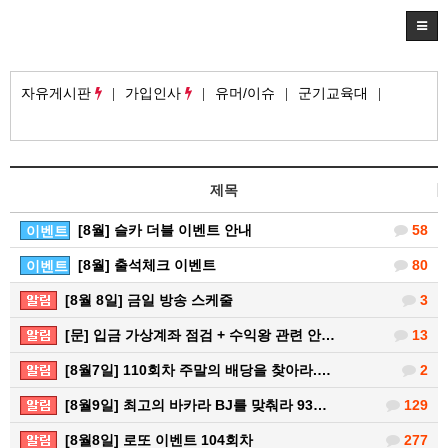
자유게시판
가입인사
유머/이슈
군기교육대
제목
[8월] 슬카 더블 이벤트 안내
58
이벤트
[8월] 출석체크 이벤트
80
이벤트
[8월 8일] 금일 방송 스케줄
3
[문] 입금 가상계좌 점검 + 수익왕 관련 안…
13
[8월7일] 110회차 주말의 배당을 찾아라.…
2
[8월9일] 최고의 바카라 BJ를 맞춰라 93…
129
[8월8일] 로또 이벤트 104회차
277