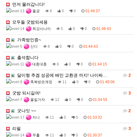
먼저 물러갑니다!
돌궁
6
0
0
01:49:37
모두들 굿밤되세용
최강사나이
5
0
0
01:48:43
가족방인증~
신디
8
0
0
01:44:43
출석합니다
대충대충
6
0
0
01:44:15
달이형 추겜 성공에 배민 교환권 까지! 나이짜…
2
축복받은계정
11
0
0
01:40:06
굿밤 되시길여!
3
올킬가자
12
0
0
01:34:55
굿나잇 ~~
2
지니
11
0
0
01:33:32
리필
3
무휼
11
0
0
01:30:37