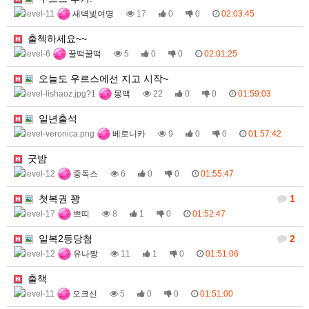
새벽빛여명
17
0
0
02:03:45
출첵하세요~~
꿀떡꿀떡
5
0
0
02:01:25
오늘도 우르스에선 지고 시작~
몽맥
22
0
0
01:59:03
일년출석
베로니카
9
0
0
01:57:42
굿밤
중독스
6
0
0
01:55:47
첫복권 꽝
1
쁘띠
8
1
0
01:52:47
일복2등당첨
2
유나짱
11
1
0
01:51:06
출책
오크신
5
0
0
01:51:00