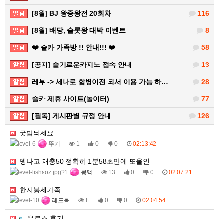
[8월] BJ 왕중왕전 20회차
116
[8월] 배당, 슬롯왕 대박 이벤트
8
❤️ 슬카 가족방 !! 안내!!! ❤️
58
[공지] 슬기로운카지노 접속 안내
13
레부 -> 세나로 합병이전 되서 이용 가능 하…
28
슬카 제휴 사이트(놀이터)
77
[필독] 게시판별 규정 안내
126
굿밤되세요
뚜기
1
0
0
02:13:42
뎅나고 재충50 정확히 1분58초만에 또올인
몽맥
13
0
0
02:07:21
한지붕세가족
레드독
8
0
0
02:04:54
우르스 후기.