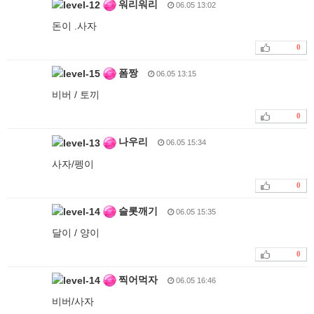
워리워리
06.05 13:02
돈이 .사자
0
폼짱
06.05 13:15
비버 / 토끼
0
나우리
06.05 15:34
사자/펭이
0
슬롯깨기
06.05 15:35
달이 / 양이
0
찍어먹자
06.05 16:46
비버/사자