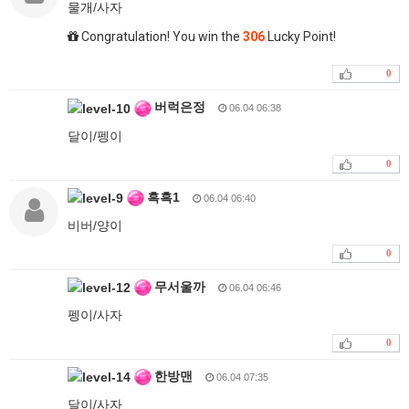
물개/사자
Congratulation! You win the
306
Lucky Point!
0
버럭은정
06.04 06:38
달이/펭이
0
흑흑1
06.04 06:40
비버/양이
0
무서울까
06.04 06:46
펭이/사자
0
한방맨
06.04 07:35
달이/사자