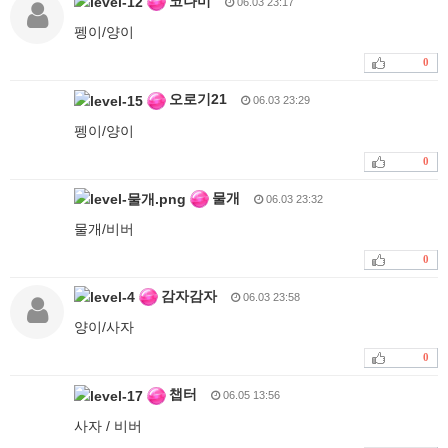
코나미
06.03 23:17
펭이/양이
0
오로기21
06.03 23:29
펭이/양이
0
물개
06.03 23:32
물개/비버
0
감자감자
06.03 23:58
양이/사자
0
챕터
06.05 13:56
사자 / 비버