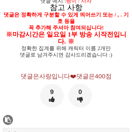
댓글 예시 :
펭이 / 사자
참고 사항
댓글은 정확하게 구분할 수 있게 띄어쓰기 또는 / , . 기
호 등을
꼭 추가해 주셔아 참여되십니다!
※
마감시간은 일요일 1부 방송 시작전입니
다. ※
정확한 집계를 위해 캐릭터 이름 2개만
댓글로 남겨주시면 감사드리겠습니다 :)
댓글은사랑입니다❤️댓글은400점
9
0