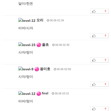
달이/한돈
0
오리
06.06 01:34
비버/사자
0
꼴초
06.06 02:30
사자/랑이
0
용미호
06.06 02:59
사자/랑이
0
fnsl
06.06 03:15
비버/랑이
0