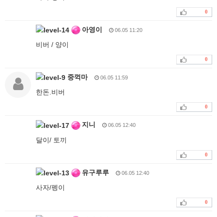
0
아영이
06.05 11:20
비버 / 양이
0
중꺽마
06.05 11:59
한돈.비버
0
지니
06.05 12:40
달이/ 토끼
0
유구루루
06.05 12:40
사자/펭이
0