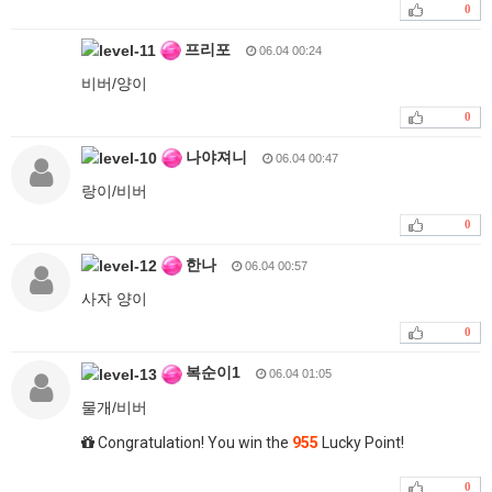
0
프리포
06.04 00:24
비버/양이
0
나야져니
06.04 00:47
랑이/비버
0
한나
06.04 00:57
사자 양이
0
복순이1
06.04 01:05
물개/비버
Congratulation! You win the
955
Lucky Point!
0