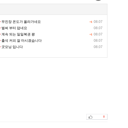
무진장 온도가 올라가네요
08.07
+1
벌써 부터 덥네요
08.07
계속 되는 일일복권 꽝
08.07
+1
출석 커피 잘 마시겠습니다
08.07
굿모닝 입니다
08.07
0