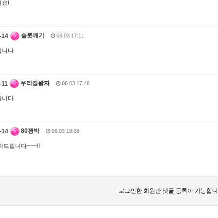
요!
슬롯깨기
06.03 17:11
립니다
우리집왕자
06.03 17:48
립니다
80꽝박
06.03 18:08
하드립니다~~~!!
로그인한 회원만 댓글 등록이 가능합니