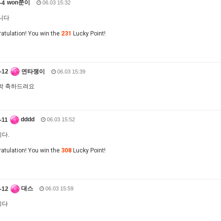
won쭌이
06.03 15:32
니다
atulation! You win the
231
Lucky Point!
연타쟁이
06.03 15:39
박 축하드려요
dddd
06.03 15:52
다.
atulation! You win the
308
Lucky Point!
대스
06.03 15:59
니다