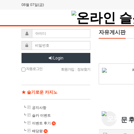
08월 07일(금)
자유게시판
Login
자동로그인
회원가입
|
정보찾기
★ 슬기로운 카지노
공지사항
슬카 이벤트
문 
이벤트 후기
N
배당왕
N