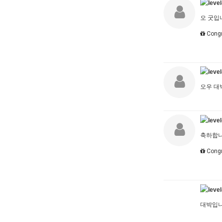
오 굿입
Congr
오우 대
축하합니
Congr
대박입