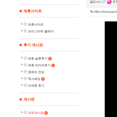
오
★ 제휴사이트
https://www.ppr
제휴사이트
프라그마틱 플레이
★ 후기 게시판
제휴 슬롯후기
N
제휴 바카라후기
N
명예의 전당
맥스배당
N
비제휴 후기
★ 게시판
자유게시판
N