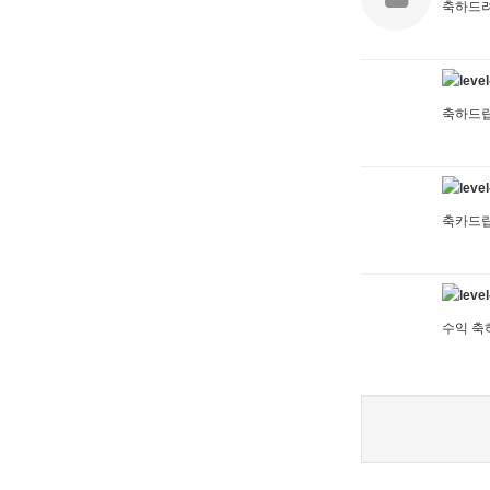
축하드려
축하드
축카드
수익 축