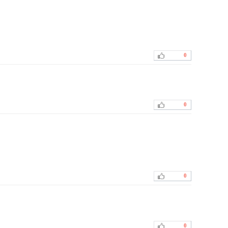
0
0
0
0