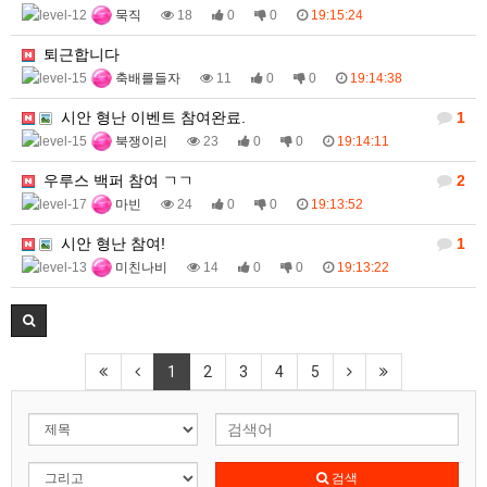
묵직
18
0
0
19:15:24
퇴근합니다
축배를들자
11
0
0
19:14:38
시안 형난 이벤트 참여완료.
1
북쟁이리
23
0
0
19:14:11
우루스 백퍼 참여 ㄱㄱ
2
마빈
24
0
0
19:13:52
시안 형난 참여!
1
미친나비
14
0
0
19:13:22
1
2
3
4
5
검색