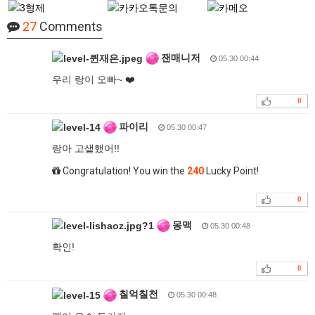
27
Comments
잰매니저
05.30 00:44
우리 랑이 오빠~ ❤️
0
파이리
05.30 00:47
랑아 고샡했어!!
Congratulation! You win the
240
Lucky Point!
0
몽맥
05.30 00:48
확인!
0
칠억칠천
05.30 00:48