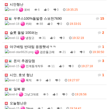
시안형난
포바
6
0
0
19:35:25
우루스100%돌발중 스보천7690
15
카라
88
0
0
19:33:01
슬롯 돌발 100퍼는
2
냉장고
31
0
0
19:32:19
야구배팅 반대팀 응원햇네ㅋㅋ
1
검은돌고래
21
0
0
19:30:50
돈이 추겜당첨
3
인계동개작두
11
0
0
19:27:18
시안, 호넷 형난
1
묵직
9
0
0
19:27:07
일복 꽝
그냥그대로
5
0
0
19:26:56
오늘형난은
Steve
7
0
0
19:24:42