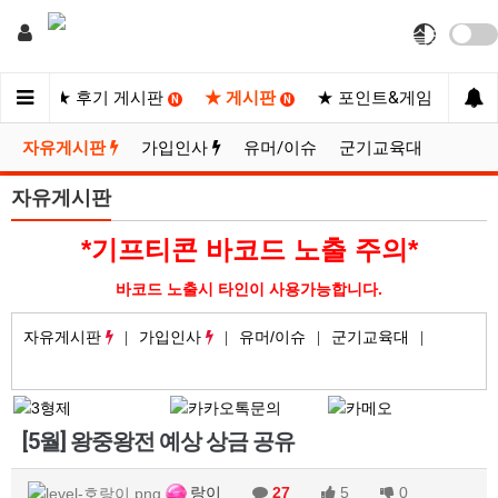
사이트
★ 후기 게시판
★ 게시판
★ 포인트&게임
★
N
N
N
자유게시판
가입인사
유머/이슈
군기교육대
자유게시판
*기프티콘 바코드 노출 주의*
바코드 노출시 타인이 사용가능합니다.
자유게시판
가입인사
유머/이슈
군기교육대
[5월] 왕중왕전 예상 상금 공유
랑이
27
5
0