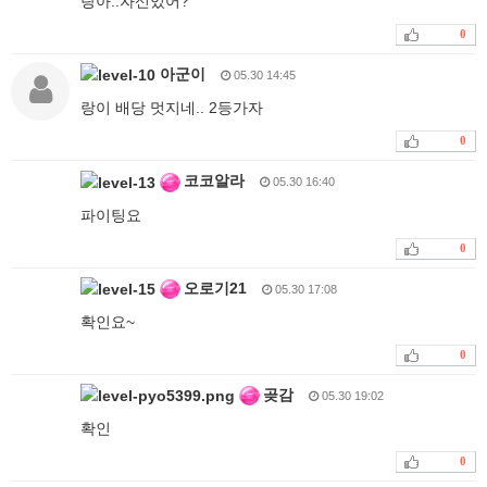
랑아..자신있어?
0
아군이
05.30 14:45
랑이 배당 멋지네.. 2등가자
0
코코알라
05.30 16:40
파이팅요
0
오로기21
05.30 17:08
확인요~
0
곶감
05.30 19:02
확인
0