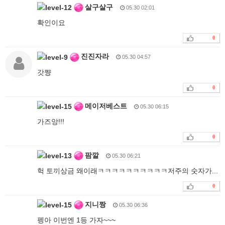
살구살구
05.30 02:01
확인이요
0
진진자라
05.30 04:57
갓쨩
0
메이저베스트
05.30 06:15
가즈앙!!!
0
팜깔
05.30 06:21
헉 토끼상금 왜이래ㅋㅋㅋㅋㅋㅋㅋㅋㅋㅋ저주의 숫자가...
0
지니짱
05.30 06:36
펭아 이번엔 1등 가자~~~