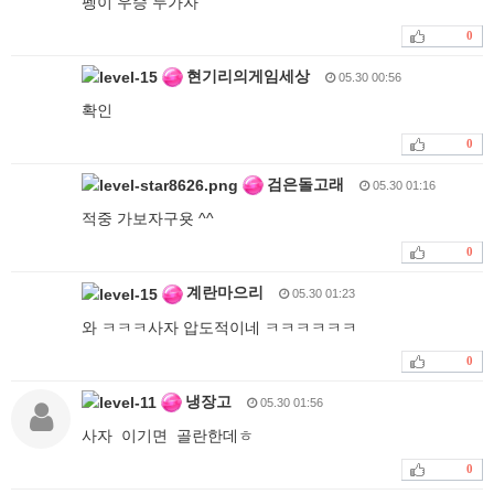
펭이 우승 두가자
0
현기리의게임세상
05.30 00:56
확인
0
검은돌고래
05.30 01:16
적중 가보자구욧 ^^
0
계란마으리
05.30 01:23
와 ㅋㅋㅋ사자 압도적이네 ㅋㅋㅋㅋㅋㅋ
0
냉장고
05.30 01:56
사자 이기면 골란한데ㅎ
0