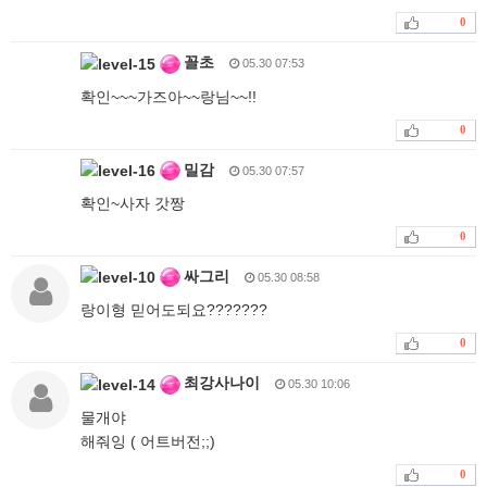
0
꼴초
05.30 07:53
확인~~~가즈아~~랑님~~!!
0
밀감
05.30 07:57
확인~사자 갓짱
0
싸그리
05.30 08:58
랑이형 믿어도되요???????
0
최강사나이
05.30 10:06
물개야
해줘잉 ( 어트버전;;)
0