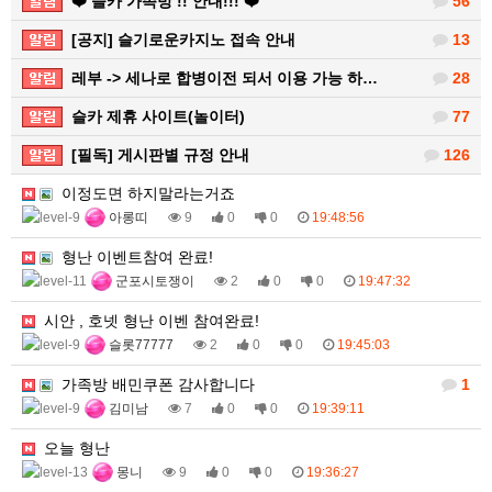
❤️ 슬카 가족방 !! 안내!!! ❤️
56
[공지] 슬기로운카지노 접속 안내
13
레부 -> 세나로 합병이전 되서 이용 가능 하…
28
슬카 제휴 사이트(놀이터)
77
[필독] 게시판별 규정 안내
126
이정도면 하지말라는거죠
아롱띠
9
0
0
19:48:56
형난 이벤트참여 완료!
군포시토쟁이
2
0
0
19:47:32
시안 , 호넷 형난 이벤 참여완료!
슬롯77777
2
0
0
19:45:03
가족방 배민쿠폰 감사합니다
1
김미남
7
0
0
19:39:11
오늘 형난
몽니
9
0
0
19:36:27