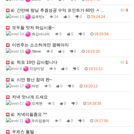
간만에 랑님 추겜성공 수익 포인트가 60만 ㅅ…
4
길로틴v
24
0
0
19:24:24
모두들 맛저 하십시용~
최강사나이
5
0
0
19:23:56
이번주는 소소하게만 겜해야지
Steve
8
0
0
19:23:35
럭포 10만 감사합니다
1
미양미양
8
0
0
19:21:11
시안 형난 참여 완~
마빈
5
0
0
19:20:12
저녁 맛나게 드세요
오케맨
5
0
0
19:18:35
저녁리필좀요 ^^
우리집왕자
7
0
0
19:17:50
우르스 돌발