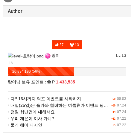
Author
37
13
랑이
Lv.13
13
20,834,190 (56%)
랑이
님 보유 포인트 :
P
1,433,535
자!! 16시까지 럭포 이벤트를 시작하지
08.03
+70
내일(25일)은 슬카와 함께하는 여름휴가 이벤트 당첨자 발표일입니다.
07.24
+29
전일 형난건에 대해서요
07.24
+19
우리 재은이 이사 가니?
07.22
+12
물개 헤어 디자인
07.22
+5