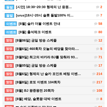
[시안] 18:30~20:30 형제의 난 응원…
2
돌발
[urus]18시~20시 슬롯 돌발100% 이…
7
돌발
[8월] 슬카 더블 이벤트 안내
58
이벤트
[8월] 출석체크 이벤트
80
이벤트
[8월06일] 금일 방송 스케줄
12
[8월6일] 460회차 오늘의 배당을 찾아라.…
5
[8월9일] 최고의 바카라 BJ를 맞춰라 93…
71
[8월05일] 금일 방송 스케줄
17
[8월6일] 형제의 난 슬카 포인트 베팅 이벤…
214
[8월8일] 로또 이벤트 104회차
217
[8월] BJ 왕중왕전 20회차
108
[8월] 배당, 슬롯왕 대박 이벤트
8