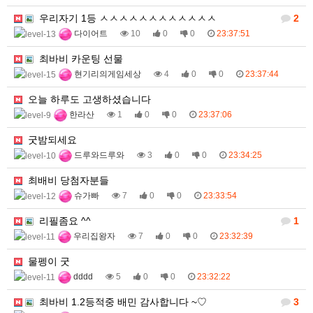
우리자기 1등 ㅅㅅㅅㅅㅅㅅㅅㅅㅅㅅㅅㅅ
2
다이어트
10
0
0
23:37:51
최바비 카운팅 선물
현기리의게임세상
4
0
0
23:37:44
오늘 하루도 고생하셨습니다
한라산
1
0
0
23:37:06
굿밤되세요
드루와드루와
3
0
0
23:34:25
최배비 당첨자분들
슈가빠
7
0
0
23:33:54
리필좀요 ^^
1
우리집왕자
7
0
0
23:32:39
물펭이 굿
dddd
5
0
0
23:32:22
최바비 1.2등적중 배민 감사합니다 ~♡
3