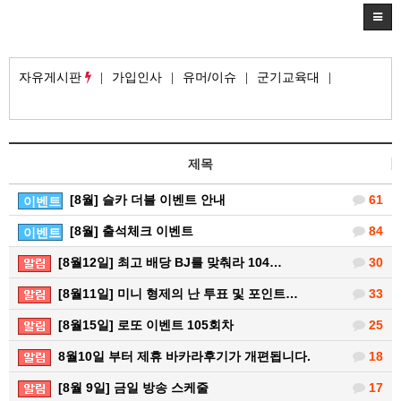
자유게시판
가입인사
유머/이슈
군기교육대
제목
[8월] 슬카 더블 이벤트 안내
61
이벤트
[8월] 출석체크 이벤트
84
이벤트
[8월12일] 최고 배당 BJ를 맞춰라 104…
30
[8월11일] 미니 형제의 난 투표 및 포인트…
33
[8월15일] 로또 이벤트 105회차
25
8월10일 부터 제휴 바카라후기가 개편됩니다.
18
[8월 9일] 금일 방송 스케줄
17