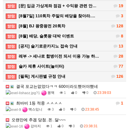
[문] 입금 가상계좌 점검 + 수익왕 관련 안…
19
[8월7일] 110회차 주말의 배당을 찾아라.…
3
[8월] BJ 왕중왕전 20회차
128
[8월] 배당, 슬롯왕 대박 이벤트
8
[공지] 슬기로운카지노 접속 안내
13
레부 -> 세나로 합병이전 되서 이용 가능 하…
28
슬카 제휴 사이트(놀이터)
77
[필독] 게시판별 규정 안내
126
결국 포교는없었다ㅋㅋ 600이라도했어야했네
몽맥
1
0
0
23:39:03
최바비 1등 적중 ㅅㅅㅅㅅ
1
맥스있니
3
0
0
23:38:45
오랜만에 추겜 당첨..돈..달~~~
강아지
1
0
0
23:38:31