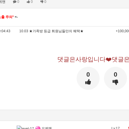
케맨
0
0
0
노출 주의*
<-
:04:43
10.03 ★가족방 등급 회원님들만의 혜택★
+100,00
댓글은사랑입니다❤️댓글은
0
0
오케맨
Lv.17