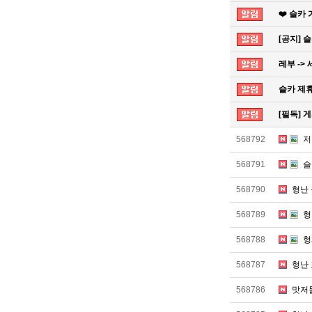
❤️ 슬카 가
[공지]
레부 ->
슬카 제
[필독] 
568792
저
568791
슬
568790
형난
568789
형
568788
형
568787
형난 
568786
맛저