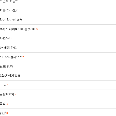
포인트 차감~
지금 하나요?
참여 참가비 납부
xx익스 페어800배 본벳8배
3
가즈아!
1
난 베팅 완료
100%결과~~~
2
난포 갓자~~
오늘은이기겠죠
ㅜ.ㅠ
1
돌발100퍼
4
 돌발
1
형난!
3