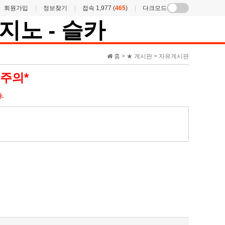
회원가입
정보찾기
접속 1,977 (
465
)
다크모드
홈 > ★ 게시판 > 자유게시판
주의*
.