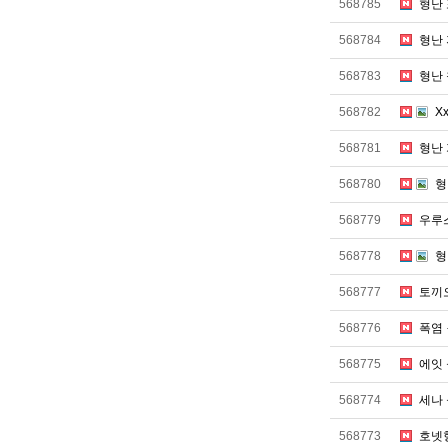
568785
형난 
568784
형난 
568783
형난 
568782
X
568781
형난 
568780
형
568779
우루스
568778
형
568777
토끼
568776
폭염 
568775
에잇 
568774
세나
568773
호넷