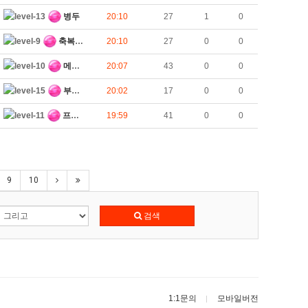
병두
20:10
27
1
0
축복받은계정
20:10
27
0
0
메츄리
20:07
43
0
0
부산당근
20:02
17
0
0
프리포
19:59
41
0
0
9
10
검색
1:1문의
모바일버전