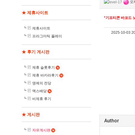
오
★ 제휴사이트
*기프티콘 바코드 
제휴사이트
2025-10-03 20
프라그마틱 플레이
★ 후기 게시판
제휴 슬롯후기
N
제휴 바카라후기
N
명예의 전당
맥스배당
N
비제휴 후기
★ 게시판
Author
자유게시판
N