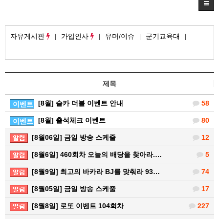
자유게시판
가입인사
유머/이슈
군기교육대
제목
[8월] 슬카 더블 이벤트 안내
58
이벤트
[8월] 출석체크 이벤트
80
이벤트
[8월06일] 금일 방송 스케줄
12
[8월6일] 460회차 오늘의 배당을 찾아라.…
5
[8월9일] 최고의 바카라 BJ를 맞춰라 93…
74
[8월05일] 금일 방송 스케줄
17
[8월8일] 로또 이벤트 104회차
227