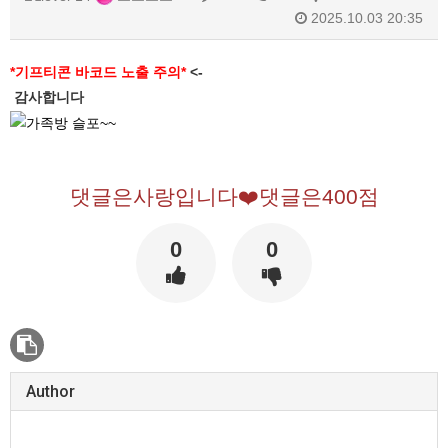
2025.10.03 20:35
*기프티콘 바코드 노출 주의*
<-
감사합니다
댓글은사랑입니다❤️댓글은400점
0
0
Author