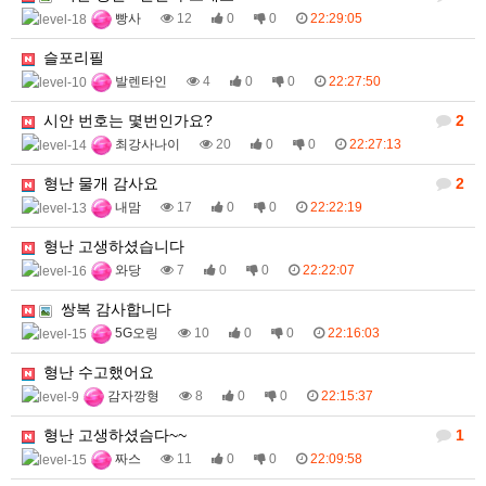
빵사
12
0
0
22:29:05
슬포리필
발렌타인
4
0
0
22:27:50
시안 번호는 몇번인가요?
2
최강사나이
20
0
0
22:27:13
형난 물개 감사요
2
내맘
17
0
0
22:22:19
형난 고생하셨습니다
와당
7
0
0
22:22:07
쌍복 감사합니다
5G오링
10
0
0
22:16:03
형난 수고했어요
감자깡형
8
0
0
22:15:37
형난 고생하셨슴다~~
1
짜스
11
0
0
22:09:58