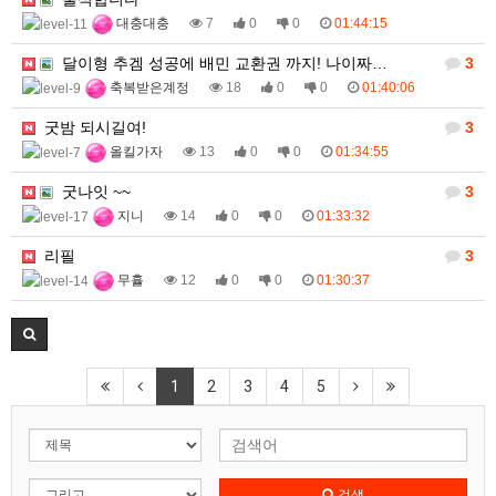
대충대충
7
0
0
01:44:15
달이형 추겜 성공에 배민 교환권 까지! 나이짜…
3
축복받은계정
18
0
0
01:40:06
굿밤 되시길여!
3
올킬가자
13
0
0
01:34:55
굿나잇 ~~
3
지니
14
0
0
01:33:32
리필
3
무휼
12
0
0
01:30:37
1
2
3
4
5
검색