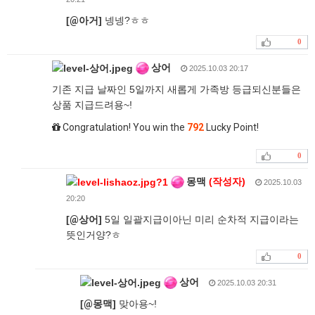
[
@
아거]
넹넹?ㅎㅎ
0
상어
2025.10.03 20:17
기존 지급 날짜인 5일까지 새롭게 가족방 등급되신분들은
상품 지급드려용~!
Congratulation! You win the
792
Lucky Point!
0
몽맥
(작성자)
2025.10.03
20:20
[
@
상어]
5일 일괄지급이아닌 미리 순차적 지급이라는
뜻인거양?ㅎ
0
상어
2025.10.03 20:31
[
@
몽맥]
맞아용~!