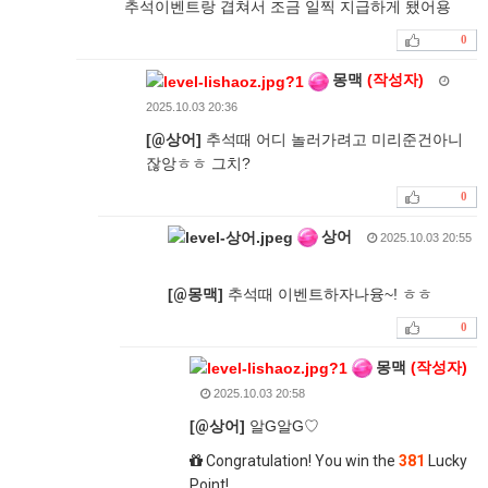
추석이벤트랑 겹쳐서 조금 일찍 지급하게 됐어용
0
몽맥
(작성자)
2025.10.03 20:36
[
@
상어]
추석때 어디 놀러가려고 미리준건아니
잖앙ㅎㅎ 그치?
0
상어
2025.10.03 20:55
[
@
몽맥]
추석때 이벤트하자나융~! ㅎㅎ
0
몽맥
(작성자)
2025.10.03 20:58
[
@
상어]
알G알G♡
Congratulation! You win the
381
Lucky
Point!