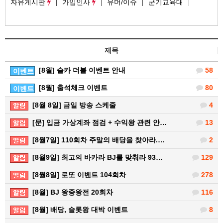
자유게시판
가입인사
유머/이슈
군기교육대
제목
[8월] 슬카 더블 이벤트 안내
58
이벤트
[8월] 출석체크 이벤트
80
이벤트
[8월 8일] 금일 방송 스케줄
4
[문] 입금 가상계좌 점검 + 수익왕 관련 안…
13
[8월7일] 110회차 주말의 배당을 찾아라.…
2
[8월9일] 최고의 바카라 BJ를 맞춰라 93…
129
[8월8일] 로또 이벤트 104회차
278
[8월] BJ 왕중왕전 20회차
116
[8월] 배당, 슬롯왕 대박 이벤트
8