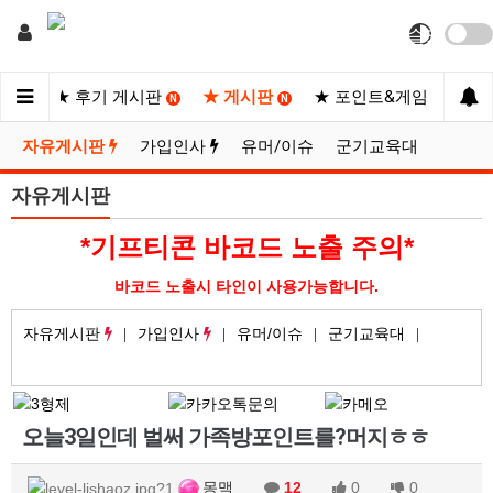
사이트
★ 후기 게시판
★ 게시판
★ 포인트&게임
★
N
N
N
자유게시판
가입인사
유머/이슈
군기교육대
자유게시판
*기프티콘 바코드 노출 주의*
바코드 노출시 타인이 사용가능합니다.
자유게시판
가입인사
유머/이슈
군기교육대
오늘3일인데 벌써 가족방포인트를?머지ㅎㅎ
몽맥
12
0
0