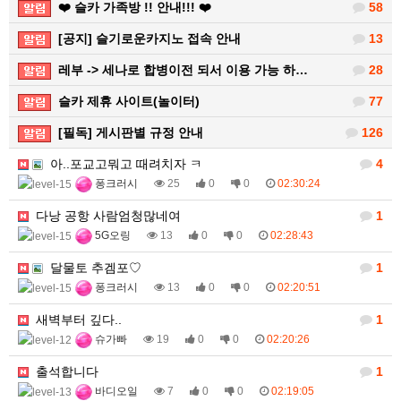
❤️ 슬카 가족방 !! 안내!!! ❤️
58
[공지] 슬기로운카지노 접속 안내
13
레부 -> 세나로 합병이전 되서 이용 가능 하…
28
슬카 제휴 사이트(놀이터)
77
[필독] 게시판별 규정 안내
126
아..포교고뭐고 때려치자 ㅋ
4
퐁크러시
25
0
0
02:30:24
다낭 공항 사람엄청많네여
1
5G오링
13
0
0
02:28:43
달물토 추겜포♡
1
퐁크러시
13
0
0
02:20:51
새벽부터 깊다..
1
슈가빠
19
0
0
02:20:26
출석합니다
1
바디오일
7
0
0
02:19:05