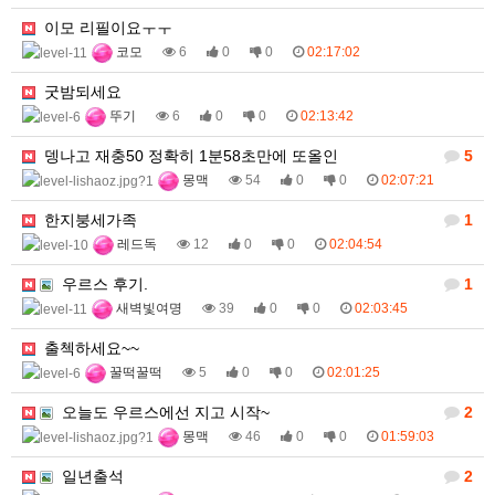
이모 리필이요ㅜㅜ
코모
6
0
0
02:17:02
굿밤되세요
뚜기
6
0
0
02:13:42
뎅나고 재충50 정확히 1분58초만에 또올인
5
몽맥
54
0
0
02:07:21
한지붕세가족
1
레드독
12
0
0
02:04:54
우르스 후기.
1
새벽빛여명
39
0
0
02:03:45
출첵하세요~~
꿀떡꿀떡
5
0
0
02:01:25
오늘도 우르스에선 지고 시작~
2
몽맥
46
0
0
01:59:03
일년출석
2