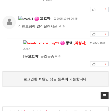
0
꼬꼬마
2025.10.03 20:45
이벤트땜에 일이몰려서군 ㅎㅎ
0
몽맥
(작성자)
2025.10.03
20:57
[
@
꼬꼬마]
글죠글죵ㅎㅎ
0
로그인한 회원만 댓글 등록이 가능합니다.