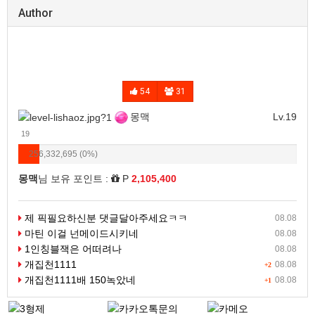
Author
54
31
몽맥
Lv.19
19
256,332,695 (0%)
몽맥
님 보유 포인트 :
P
2,105,400
제 픽필요하신분 댓글달아주세요ㅋㅋ
08.08
마틴 이걸 넌메이드시키네
08.08
1인칭블잭은 어떠려나
08.08
개집천1111
08.08
+2
개집천1111배 150녹았네
08.08
+1