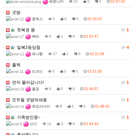
베로니카
22
0
0
01:57:42
굿밤
중독스
6
0
0
01:55:47
첫복권 꽝
1
쁘띠
9
1
0
01:52:47
일복2등당첨
4
유나짱
17
1
0
01:51:06
출책
오크신
5
0
0
01:51:00
먼저 물러갑니다!
1
돌궁
9
0
0
01:49:37
모두들 굿밤되세용
1
최강사나이
8
0
0
01:48:43
가족방인증~
1
신디
13
0
0
01:44:43
출석합니다