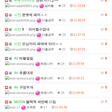
우루스카지노
한판 이기고~~
6
실버벨
18
11:10:49
시안
본벳에 페어ㅅㅅ
8
디올공주
21
11:08:16
시안
9 ᆢ라어쩔수없네
8
디올공주
19
11:07:41
시안
모닝카라 페에에 타이ㅅㅅ
8
디올공주
21
11:07:01
AV
떠블얼킬
8
베로니카
24
11:05:54
AV
흐름대로
8
베로니카
21
11:05:21
AV
구멍두개
9
베로니카
28
11:04:40
MOON
블랙잭 세번째 디짐
7
오케맨
17
11:03:38