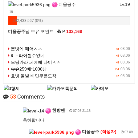
디올공주
Lv.19
19
292,433,567 (0%)
디올공주
님 보유 포인트 :
P
132,169
본벳에 페어ㅅㅅ
08.06
+8
9 ᆢ라어쩔수없네
08.06
+8
모닝카라 페에에 타이ㅅㅅ
08.06
+8
슈슈259배*1000냥
08.06
+14
호넷 돌발 배민쿠폰도착
08.06
+2
53
Comments
한방맨
07.08 21:18
축하합니다
디올공주
(작성자)
07.09