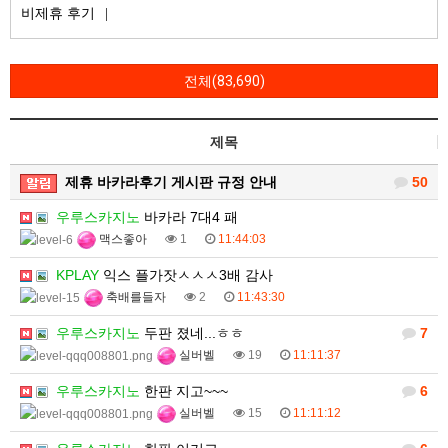
비제휴 후기
전체(83,690)
제목
제휴 바카라후기 게시판 규정 안내
50
우루스카지노
바카라 7대4 패
맥스좋아
1
11:44:03
KPLAY
익스 플가잣ㅅㅅㅅ3배 감사
축배를들자
2
11:43:30
우루스카지노
두판 졌네...ㅎㅎ
7
실버벨
19
11:11:37
우루스카지노
한판 지고~~~
6
실버벨
15
11:11:12