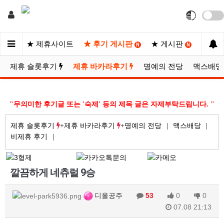
지노
★ 제휴사이트
★ 후기 게시판
★ 게시판
★ 포
N
N
N
제휴 슬롯후기
제휴 바카라후기
명예의 전당
맥스배당
"무의미한 후기글 또는 '숙제' 등의 제목 글은 자제부탁드립니다. "
제휴 슬롯후기
제휴 바카라후기
명예의 전당
맥스배당
비제휴 후기
깔끔하게 네츄럴 9승
디올공주
53
0
0
07.08 21:13