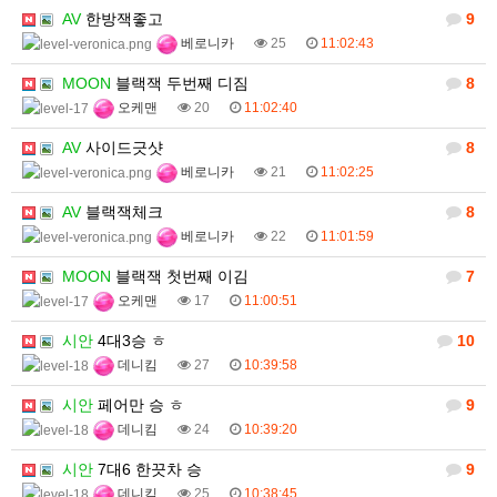
AV
한방잭좋고
9
베로니카
25
11:02:43
MOON
블랙잭 두번째 디짐
8
오케맨
20
11:02:40
AV
사이드긋샷
8
베로니카
21
11:02:25
AV
블랙잭체크
8
베로니카
22
11:01:59
MOON
블랙잭 첫번째 이김
7
오케맨
17
11:00:51
시안
4대3승 ㅎ
10
데니킴
27
10:39:58
시안
페어만 승 ㅎ
9
데니킴
24
10:39:20
시안
7대6 한끗차 승
9
데니킴
25
10:38:45