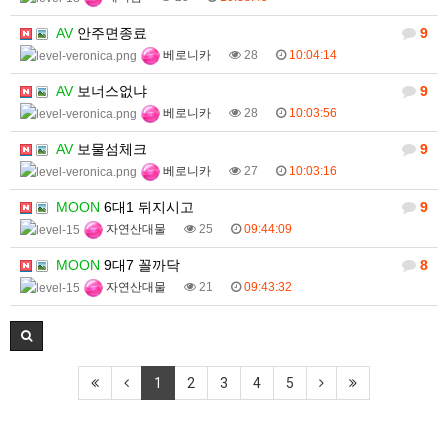
AV
안주면종료
9
베로니카
28
10:04:14
AV
보너스없냐
9
베로니카
28
10:03:56
AV
보물섬체크
9
베로니카
27
10:03:16
MOON
6대1 뒤지시고
9
자연산대물
25
09:44:09
MOON
9대7 꼴까닥
8
자연산대물
21
09:43:32
1
2
3
4
5