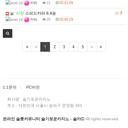
카라
21
05:41:09
시안
스피드카라 6:4승
7
카라
20
05:40:29
1
2
3
4
5
1:1문의
PC버전
회사명 : 슬기로운카지노
주소 :
대한민국 서울시 송파구 문정동 343
온라인 슬롯커뮤니티 슬기로운카지노 - 슬카
All rights reserved.