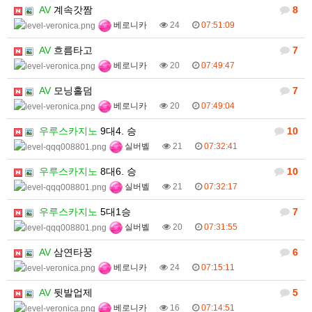
AV
계속갓짬
8
베로니카
24
07:51:09
AV
흐름타고
7
베로니카
20
07:49:47
AV
모닝홀덤
7
베로니카
20
07:49:04
우루스카지노
9대4. 승
10
실버벨
21
07:32:41
우루스카지노
8대6. 승
10
실버벨
21
07:32:17
우루스카지노
5대1승
7
실버벨
20
07:31:55
AV
삼연타꿍
6
베로니카
24
07:15:11
AV
뒷발업제
5
베로니카
16
07:14:51