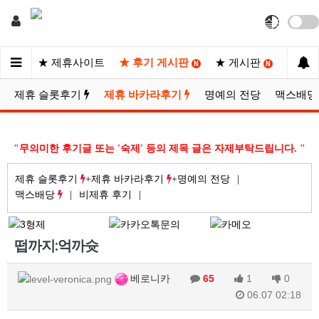
지노
★ 제휴사이트
★ 후기 게시판
★ 게시판
★ 포
N
N
N
제휴 슬롯후기
제휴 바카라후기
명예의 전당
맥스배
"무의미한 후기글 또는 '숙제' 등의 제목 글은 자제부탁드립니다. "
제휴 슬롯후기
제휴 바카라후기
명예의 전당
맥스배당
비제휴 후기
떱까지:억까슛
베로니카
65
1
0
06.07 02:18