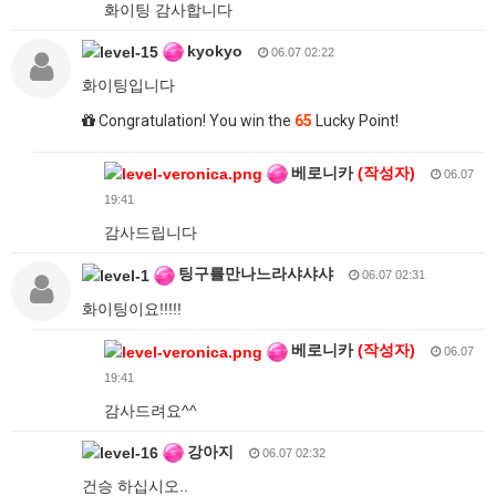
화이팅 감사합니다
kyokyo
06.07 02:22
화이팅입니다
Congratulation! You win the
65
Lucky Point!
베로니카
(작성자)
06.07
19:41
감사드립니다
팅구를만나느라샤샤샤
06.07 02:31
화이팅이요!!!!!
베로니카
(작성자)
06.07
19:41
감사드려요^^
강아지
06.07 02:32
건승 하십시오..