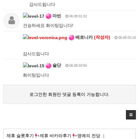
감사드립니다
마빈
06.08 01:32
건승하세요 화이팅입니다!
베로니카
(작성자)
06.08 02:16
감사드립니다
술단
06.08 03:50
화이팅입니다
로그인한 회원만 댓글 등록이 가능합니다.
제휴 슬롯후기
제휴 바카라후기
명예의 전당