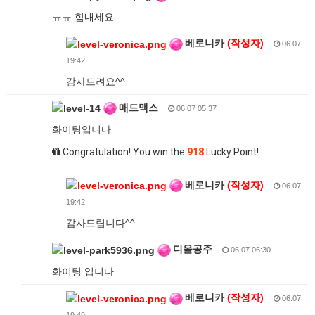
ㅠㅠ 힘내세요
베로니카
(작성자)
06.07
19:42
감사드려요^^
매드맥스
06.07 05:37
화이팅입니다
Congratulation! You win the
918
Lucky Point!
베로니카
(작성자)
06.07
19:42
감사드립니다^^
디올공주
06.07 06:30
화이팅 입니다
베로니카
(작성자)
06.07
19:49