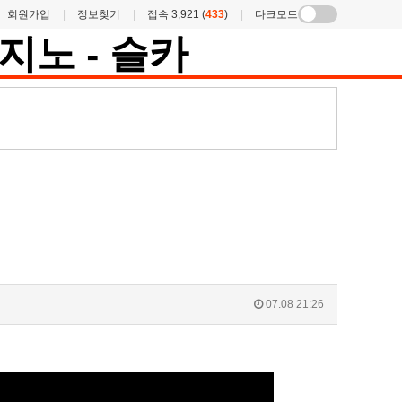
회원가입
정보찾기
접속 3,921 (
433
)
다크모드
07.08 21:26