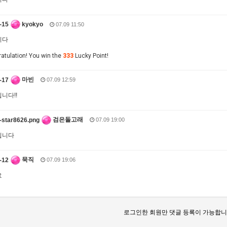
kyokyo
07.09 11:50
니다
atulation! You win the
333
Lucky Point!
마빈
07.09 12:59
니다!!
검은돌고래
07.09 19:00
립니다
묵직
07.09 19:06
요
로그인한 회원만 댓글 등록이 가능합니