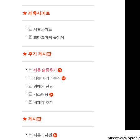
★ 제휴사이트
제휴사이트
프라그마틱 플레이
★ 후기 게시판
제휴 슬롯후기
N
제휴 바카라후기
N
명예의 전당
맥스배당
N
비제휴 후기
★ 게시판
자유게시판
N
https://www.pprep