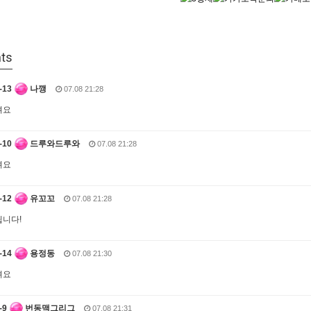
ts
나깽
07.08 21:28
려요
드루와드루와
07.08 21:28
려요
유꼬꼬
07.08 21:28
니다!
용정동
07.08 21:30
려요
번동맥그리그
07.08 21:31