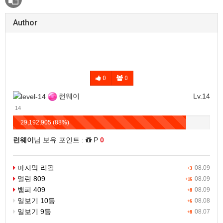
Author
0
0
런웨이
Lv.14
14
29,192,905 (88%)
런웨이
님 보유 포인트 :
P
0
마지막 리필
08.09
+3
멀린 809
08.09
+16
뱀피 409
08.09
+8
일보기 10등
08.08
+6
일보기 9등
08.07
+8