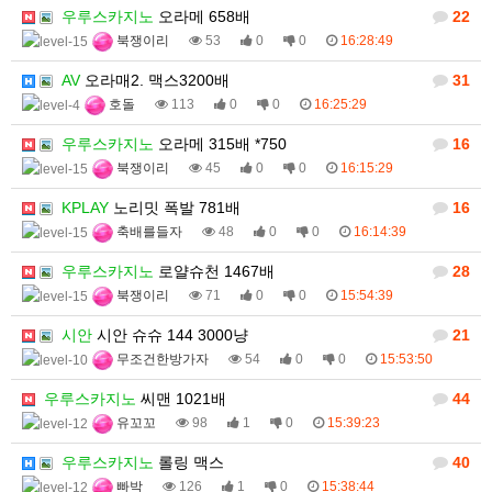
우루스카지노
오라메 658배
22
북쟁이리
53
0
0
16:28:49
AV
오라매2. 맥스3200배
31
호돌
113
0
0
16:25:29
우루스카지노
오라메 315배 *750
16
북쟁이리
45
0
0
16:15:29
KPLAY
노리밋 폭발 781배
16
축배를들자
48
0
0
16:14:39
우루스카지노
로얄슈천 1467배
28
북쟁이리
71
0
0
15:54:39
시안
시안 슈슈 144 3000냥
21
무조건한방가자
54
0
0
15:53:50
우루스카지노
씨맨 1021배
44
유꼬꼬
98
1
0
15:39:23
우루스카지노
롤링 맥스
40
빠박
126
1
0
15:38:44