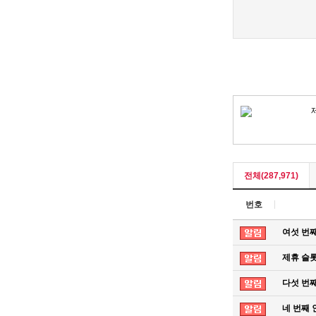
전체(287,971)
번호
여섯 번
제휴 슬
다섯 번
네 번째