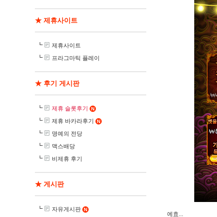
★ 제휴사이트
제휴사이트
프라그마틱 플레이
★ 후기 게시판
제휴 슬롯후기
N
제휴 바카라후기
N
명예의 전당
맥스배당
비제휴 후기
★ 게시판
자유게시판
N
에효...