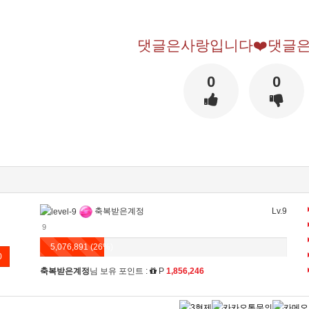
댓글은사랑입니다❤️댓글은
0
0
축복받은계정
Lv.9
9
5,076,891 (26%)
0
축복받은계정
님 보유 포인트 :
P
1,856,246