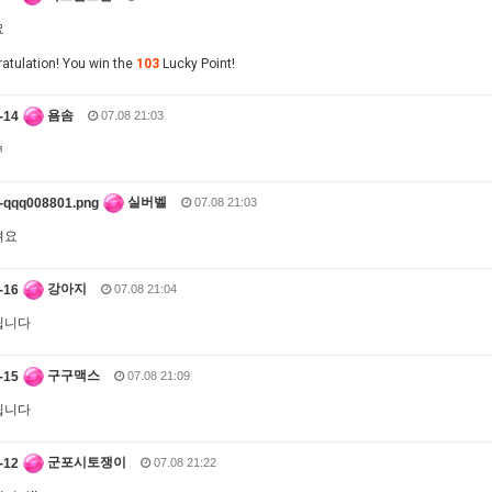
요
atulation! You win the
103
Lucky Point!
욤솜
07.08 21:03
ㅋ
실버벨
07.08 21:03
려요
강아지
07.08 21:04
립니다
구구맥스
07.08 21:09
립니다
군포시토쟁이
07.08 21:22