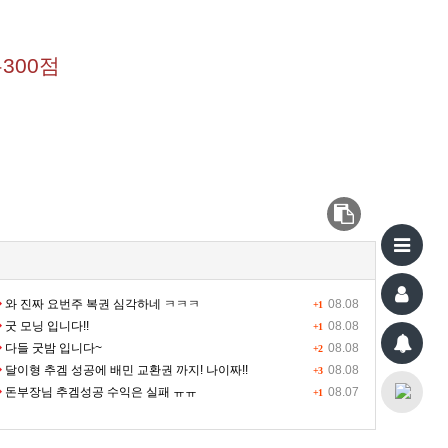
300점
와 진짜 요번주 복권 심각하네 ㅋㅋㅋ
08.08
+1
굿 모닝 입니다!!
08.08
+1
다들 굿밤 입니다~
08.08
+2
달이형 추겜 성공에 배민 교환권 까지! 나이짜!!
08.08
+3
돈부장님 추겜성공 수익은 실패 ㅠㅠ
08.07
+1