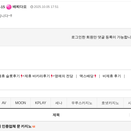
배찌다요
2025.10.05 17:51
니다~!!
로그인한 회원만 댓글 등록이 가능합니
제휴 슬롯후기
제휴 바카라후기
명예의 전당
맥스배당
비제휴 후기
AV
MOON
KPLAY
세나
우루스카지노
호넷카지노
제목
째 인증업체 문 카지노
64