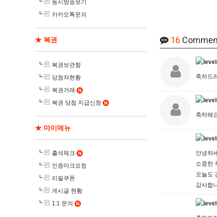
동시방송보기
카카오톡문의
16
Commen
★ 복권
복권보관함
축하드려
당첨자현황
복권거래
N
복권 당첨 지급신청
N
축하해요
★ 마이메뉴
출석체크
안녕하세
N
소중한 
인증마크요청
오늘도 
리필쿠폰
감사합니
게시글 현황
1:1 문의
N