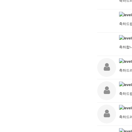
축하드
축하드
축하합니
축하드
축하드립
축하드