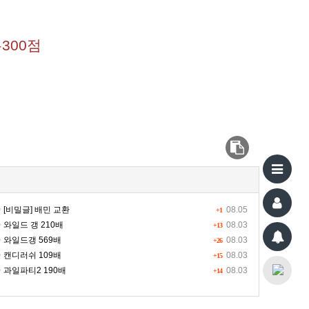
300점
[비밀글] 배민 교환
08.05
+1
와일드 갱 210배
08.03
+13
와일드갱 569배
08.03
+26
캔디러쉬 109배
08.03
+15
과일파티2 190배
08.03
+14