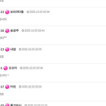
려요
보라393층
2025.10.03 20:39
립니다
송공주
2025.10.03 20:44
다^^
내맘
2025.10.03 20:45
려요
꼬꼬마
2025.10.03 20:46
니다 ~
마빈
2025.10.03 20:55
려요
퐁크러시
2025.10.03 21:10