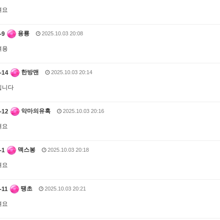
려요
용룡
2025.10.03 20:08
려용
한방맨
2025.10.03 20:14
입니다
악마의유혹
2025.10.03 20:16
려요
맥스봉
2025.10.03 20:18
려요
땡초
2025.10.03 20:21
려요