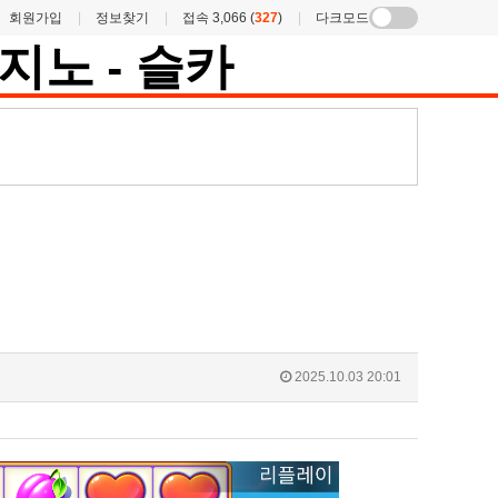
회원가입
정보찾기
접속 3,066 (
327
)
다크모드
2025.10.03 20:01