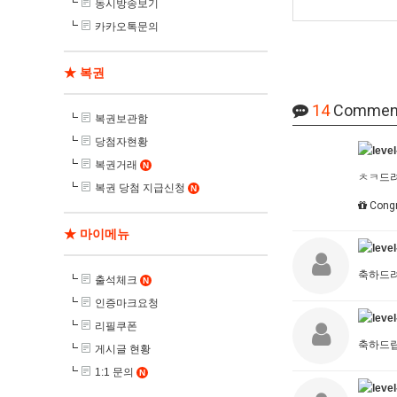
동시방송보기
카카오톡문의
★ 복권
14
Commen
복권보관함
당첨자현황
복권거래
N
ㅊㅋ드
복권 당첨 지급신청
N
Congr
★ 마이메뉴
축하드
출석체크
N
인증마크요청
리필쿠폰
축하드
게시글 현황
1:1 문의
N