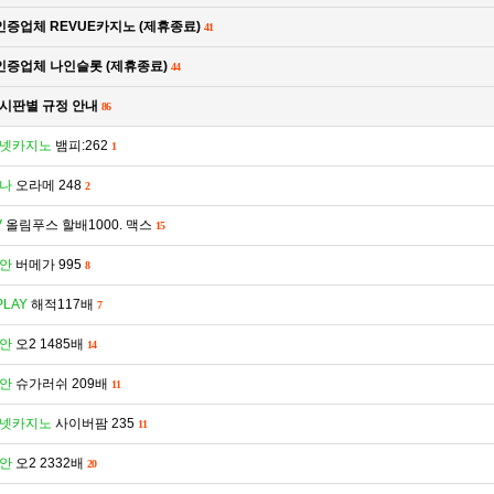
인증업체 REVUE카지노 (제휴종료)
41
인증업체 나인슬롯 (제휴종료)
44
게시판별 규정 안내
86
넷카지노
뱀피:262
1
나
오라메 248
2
V
올림푸스 할배1000. 맥스
15
안
버메가 995
8
PLAY
해적117배
7
안
오2 1485배
14
안
슈가러쉬 209배
11
넷카지노
사이버팜 235
11
안
오2 2332배
20