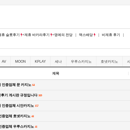
제휴 슬롯후기
제휴 바카라후기
명예의 전당
맥스배당
비제휴 후기
AV
MOON
KPLAY
세나
우루스카지노
호넷카지노
제목
째 인증업체 문 카지노
64
롯후기 게시판 규정입니다
169
째 인증업체 시안카지노
157
 인증업체 호넷카지노
44
 인증업체 우루스카지노
41