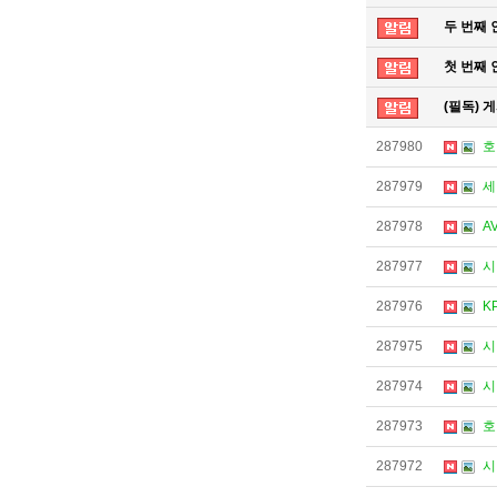
두 번째 
첫 번째 
(필독) 
287980
호
287979
세
287978
A
287977
시
287976
K
287975
시
287974
시
287973
호
287972
시