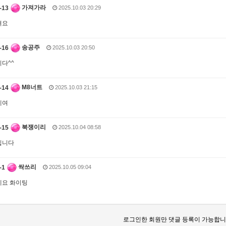
가져가라
2025.10.03 20:29
려요
송공주
2025.10.03 20:50
다^^
M8너트
2025.10.03 21:15
세여
북쟁이리
2025.10.04 08:58
입니다
싹쓰리
2025.10.05 09:04
세요 화이팅
로그인한 회원만 댓글 등록이 가능합니