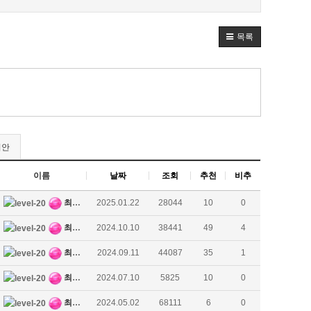
목록
시안
이름
날짜
조회
추천
비추
최고관리자
2025.01.22
28044
10
0
최고관리자
2024.10.10
38441
49
4
최고관리자
2024.09.11
44087
35
1
최고관리자
2024.07.10
5825
10
0
최고관리자
2024.05.02
68111
6
0