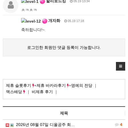
할리로드킹
05.19 13:34
ㅊㅋㅊㅋ
개자화
05.19 17:18
축하합니다!~
로그인한 회원만 댓글 등록이 가능합니다.
제휴 슬롯후기
제휴 바카라후기
명예의 전당
맥스배당
비제휴 후기
제목
2026년 08월 07일 디올공주 회…
4