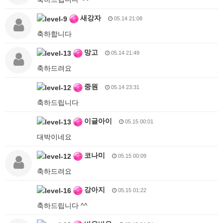
새강자
05.14 21:08
축하합니다
망고
05.14 21:49
축하드려요
중원
05.14 23:31
축하드립니다
이글아이
05.15 00:01
대박이네요
코나미
05.15 00:09
축하드려요
강아지
05.15 01:22
축하드립니다 ^^