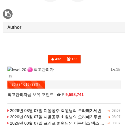
Author
492
166
최고관리자
Lv.15
15
36,784,019 (33%)
최고관리자
님 보유 포인트 :
P
9,598,741
2026년 08월 07일 디올공주 회원님의 오라메2 세번째 맥스 영상
08.07
+4
2026년 08월 07일 디올공주 회원님의 오라메2 두번째 맥스 영상
08.07
+4
2026년 08월 07일 프리포 회원님의 아누비스 맥스 영상
08.07
+4