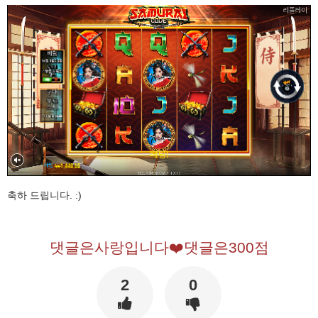
축하 드립니다. :)
댓글은사랑입니다❤️댓글은300점
2
0