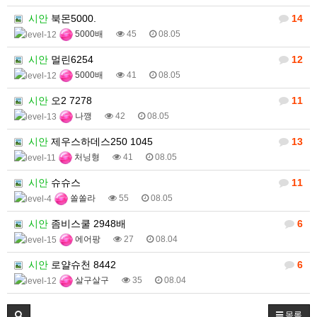
시안
북몬5000.
14
5000배
45
08.05
시안
멀린6254
12
5000배
41
08.05
시안
오2 7278
11
나깽
42
08.05
시안
제우스하데스250 1045
13
처닝형
41
08.05
시안
슈슈스
11
쏠쏠라
55
08.05
시안
좀비스쿨 2948배
6
에어팡
27
08.04
시안
로얄슈천 8442
6
살구살구
35
08.04
목록