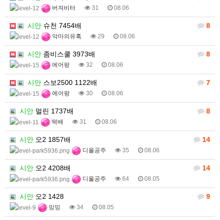
버져비터
31
08.06
시안
슈천 7454배
8
악마의유혹
29
08.06
시안
좀비스쿨 3973배
8
에어팡
32
08.06
시안
스보2500 1122배
7
에어팡
30
08.06
시안
멀린 1737배
8
떡배
31
08.06
시안
오2 1857배
14
디올공주
35
08.06
시안
오2 4208배
14
디올공주
64
08.05
시안
오2 1428
9
밍밍
34
08.05