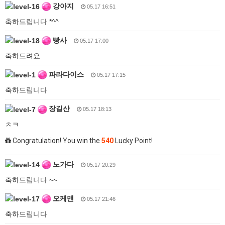
강아지
05.17 16:51
축하드립니다 *^^
빵사
05.17 17:00
축하드려요
파라다이스
05.17 17:15
축하드립니다
장길산
05.17 18:13
ㅊㅋ
Congratulation! You win the
540
Lucky Point!
노가다
05.17 20:29
축하드립니다 ~~
오케맨
05.17 21:46
축하드립니다