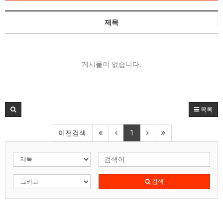
제목
게시물이 없습니다.
목록
이전검색
1
검색