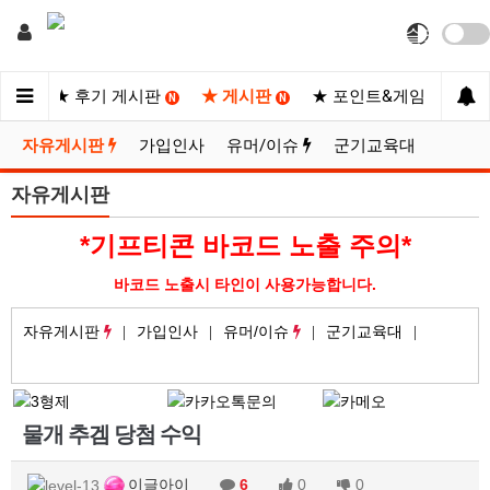
사이트
★ 후기 게시판
★ 게시판
★ 포인트&게임
★
N
N
N
자유게시판
가입인사
유머/이슈
군기교육대
자유게시판
*기프티콘 바코드 노출 주의*
바코드 노출시 타인이 사용가능합니다.
자유게시판
가입인사
유머/이슈
군기교육대
물개 추겜 당첨 수익
이글아이
6
0
0