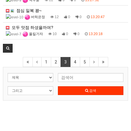
맥구욷
22
0
0
13:27:32
점심 일복 꽝~
버럭은정
12
0
0
13:20:47
모두 맛점 하셨을까여?
올킬가자
10
0
0
13:20:18
1
2
3
4
5
검색