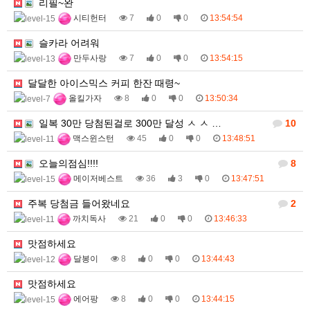
리필~완
시티헌터
7
0
0
13:54:54
슬카라 어려워
만두사랑
7
0
0
13:54:15
달달한 아이스믹스 커피 한잔 때령~
올킬가자
8
0
0
13:50:34
일복 30만 당첨된걸로 300만 달성 ㅅ ㅅ …
10
맥스윈스턴
45
0
0
13:48:51
오늘의점심!!!!
8
메이저베스트
36
3
0
13:47:51
주복 당첨금 들어왔네요
2
까치독사
21
0
0
13:46:33
맛점하세요
달봉이
8
0
0
13:44:43
맛점하세요
에어팡
8
0
0
13:44:15