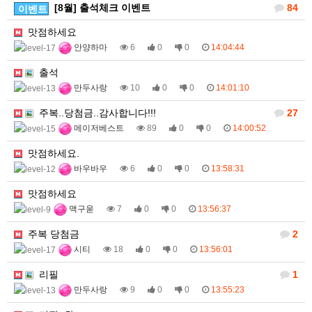
[8월] 출석체크 이벤트
84
이벤트
맛점하세요
안양하마
6
0
0
14:04:44
출석
만두사랑
10
0
0
14:01:10
주복..당첨금..감사합니다!!!
27
메이저베스트
89
0
0
14:00:52
맛점하세요.
바우바우
6
0
0
13:58:31
맛점하세요
맥구욷
7
0
0
13:56:37
주복 당첨금
2
시티
18
0
0
13:56:01
리필
1
만두사랑
9
0
0
13:55:23