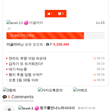
1
0
이글아이
Lv.13
13
21,968,772 (79%)
이글아이
님 보유 포인트 :
P
5,109,445
전라도 유명 식당 피순대
08.10
+2
갑자기 또 뜨거워진다!
08.10
대기 타는중
08.10
펭이 추겜 당첨 수익!!!
08.09
+3
오호 1등 10등 이라
08.09
+6
6
Comments
팅구를만나느라샤샤샤
06.07 01:40