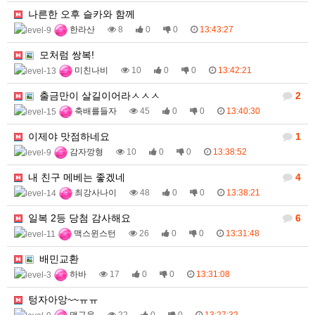
나른한 오후 슬카와 함께
한라산
8
0
0
13:43:27
모처럼 쌍복!
미친나비
10
0
0
13:42:21
출금만이 살길이어라ㅅㅅㅅ
2
축배를들자
45
0
0
13:40:30
이제야 맛점하네요
1
감자깡형
10
0
0
13:38:52
내 친구 메베는 좋겠네
4
최강사나이
48
0
0
13:38:21
일복 2등 당첨 감사해요
6
맥스윈스턴
26
0
0
13:31:48
배민교환
하바
17
0
0
13:31:08
텅자아앙~~ㅠㅠ