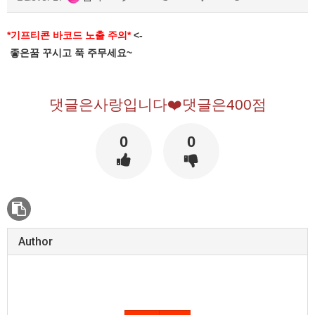
*기프티콘 바코드 노출 주의*
<-
좋은꿈 꾸시고 푹 주무세요~
댓글은사랑입니다❤️댓글은400점
0
0
Author