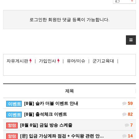
0
로그인한 회원만 댓글 등록이 가능합니다.
자유게시판
가입인사
유머/이슈
군기교육대
제목
[8월] 슬카 더블 이벤트 안내
59
이벤트
[8월] 출석체크 이벤트
82
이벤트
[8월 8일] 금일 방송 스케줄
7
[문] 입금 가상계좌 점검 + 수익왕 관련 안…
14