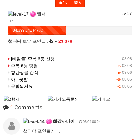
10
6
챕터
Lv.17
17
84,399,141 (47%)
챕터
님 보유 포인트 :
P
23,376
[비밀글] 주복 6등 신청
08.08
주복 6등 당첨
08.08
+5
형난상금 순삭
08.06
+19
아.. 뒷발
08.06
+20
굿밤되세요
08.06
+2
1
Comments
최강사나이
06.04 00:24
챕터야 포인트가 ...