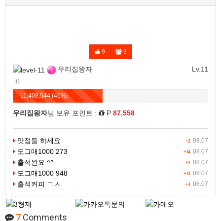
9
3
우리집왕자
Lv.11
11
11,408,544 (46%)
우리집왕자
님 보유 포인트 :
P
87,558
맛점들 하세요
08.07
+2
도그매1000 273
08.07
+14
출석완요 ^^
08.07
+1
도그매1000 948
08.07
+13
출석커피 ㄱㅅ
08.07
+3
7
Comments