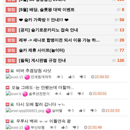
[8월] 배당, 슬롯왕 대박 이벤트
8
❤️ 슬카 가족방 !! 안내!!! ❤️
58
[공지] 슬기로운카지노 접속 안내
13
레부 -> 세나로 합병이전 되서 이용 가능 하…
28
슬카 제휴 사이트(놀이터)
77
[필독] 게시판별 규정 안내
126
비버 추겜당첨 샤샷
인계동개작두
1
0
0
21:04:33
오늘 그래도 -는 안봤는데 더할까...
솔루션전문가
4
0
0
21:02:01
다시 도배 할러 갑니다 ㅜㄴ
실버벨
5
0
0
21:01:53
우루사 백퍼 ㅜ.ㅜ 이틀연속 꽝
부산보헴
8
0
0
21:01:48