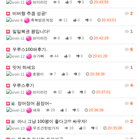
브이라인
9
0
0
20:43:55
비버형 추겜 성공!
2
축복받은계정
11
0
0
20:43:01
일일복권 꽝입니다!
1
브이라인
8
0
0
20:42:28
우루스100퍼후기..
6
슈가빠
44
0
0
20:41:28
맛저 하세요
1
호랭이
7
0
0
20:39:36
우루스후기
4
브이라인
32
0
0
20:37:01
장어장어 꼼장어~
6
세유
29
3
0
20:36:36
아니 그냥 100꽝이 좋다고!!! 싸우자!
2
무조건한방가자
18
0
0
20:35:06