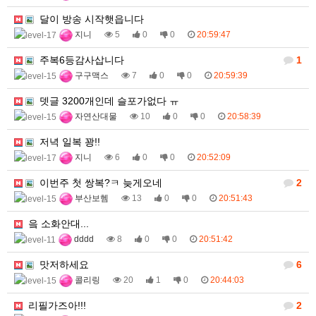
달이 방송 시작햇읍니다
지니
5
0
0
20:59:47
주복6등감사삽니다
1
구구맥스
7
0
0
20:59:39
뎃글 3200개인데 슬포가없다 ㅠ
자연산대물
10
0
0
20:58:39
저녁 일복 꽝!!
지니
6
0
0
20:52:09
이번주 첫 쌍복?ㅋ 늦게오네
2
부산보헴
13
0
0
20:51:43
읔 소화안대...
dddd
8
0
0
20:51:42
맛저하세요
6
콜리링
20
1
0
20:44:03
리필가즈아!!!
2