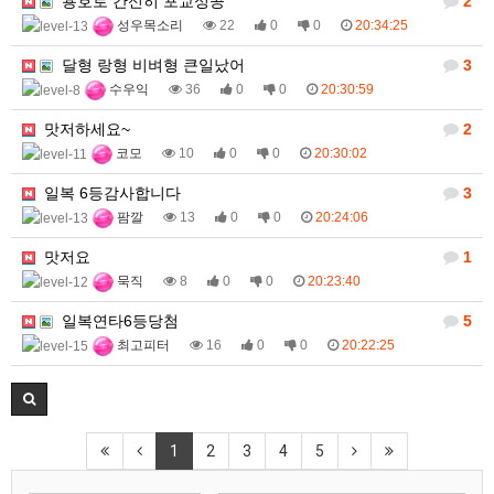
용호로 간신히 포교성공
2
성우목소리
22
0
0
20:34:25
달형 랑형 비벼형 큰일났어
3
수우익
36
0
0
20:30:59
맛저하세요~
2
코모
10
0
0
20:30:02
일복 6등감사합니다
3
팜깔
13
0
0
20:24:06
맛저요
1
묵직
8
0
0
20:23:40
일복연타6등당첨
5
최고피터
16
0
0
20:22:25
1
2
3
4
5