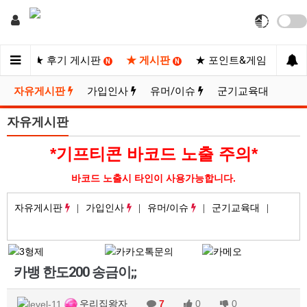
사이트
★ 후기 게시판
★ 게시판
★ 포인트&게임
★
N
N
N
자유게시판
가입인사
유머/이슈
군기교육대
자유게시판
*기프티콘 바코드 노출 주의*
바코드 노출시 타인이 사용가능합니다.
자유게시판
가입인사
유머/이슈
군기교육대
카뱅 한도200 송금이;;
우리집왕자
7
0
0