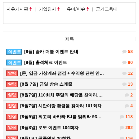
자유게시판
가입인사
유머/이슈
군기교육대
제목
[8월] 슬카 더블 이벤트 안내
58
이벤트
[8월] 출석체크 이벤트
80
이벤트
[문] 입금 가상계좌 점검 + 수익왕 관련 안…
12
[8월 7일] 금일 방송 스케줄
13
[8월7일] 110회차 주말의 배당을 찾아라.…
2
[8월7일] 시안이랑 황금을 찾아라 101회차
4
[8월9일] 최고의 바카라 BJ를 맞춰라 93…
118
[8월8일] 로또 이벤트 104회차
262
[8월] BJ 왕중왕전 20회차
116