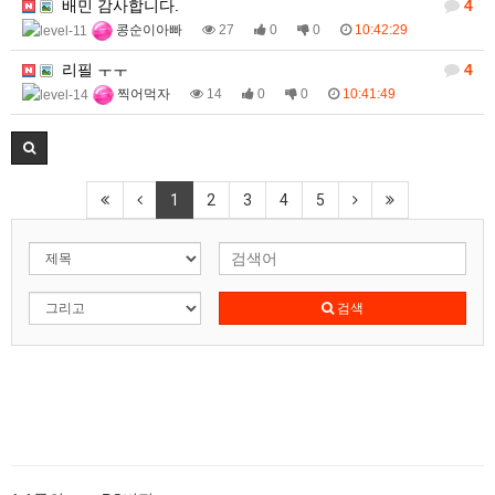
배민 감사합니다.
4
콩순이아빠
27
0
0
10:42:29
리필 ㅜㅜ
4
찍어먹자
14
0
0
10:41:49
1
2
3
4
5
검색