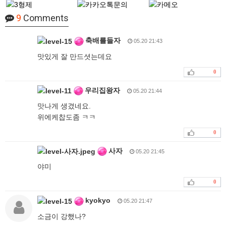
9
Comments
축배를들자
05.20 21:43
맛있게 잘 만드셧는데요
0
우리집왕자
05.20 21:44
맛나게 생겼네요.
위에케찹도좀 ㅋㅋ
0
사자
05.20 21:45
야미
0
kyokyo
05.20 21:47
소금이 강했나?