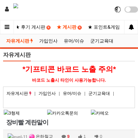
사이트
★ 후기 게시판
★ 게시판
★ 포인트&게임
★
N
N
N
자유게시판
가입인사
유머/이슈
군기교육대
자유게시판
*기프티콘 바코드 노출 주의*
바코드 노출시 타인이 사용가능합니다.
자유게시판
가입인사
유머/이슈
군기교육대
장비빨 계란말이
은하철교
9
1
0