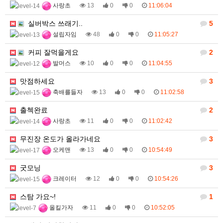
사랑초
13
0
0
11:06:04
실버박스 쓰래기..
5
설립자임
48
0
0
11:05:27
커피 잘먹을게요
2
발머스
10
0
0
11:04:55
맛점하세요
3
축배를들자
13
0
0
11:02:58
출첵완료
2
사랑초
11
0
0
11:02:42
무진장 온도가 올라가네요
3
오케맨
13
0
0
10:54:49
굿모닝
3
크레이터
12
0
0
10:54:26
스탐 가요~!
1
올킬가자
11
0
0
10:52:05