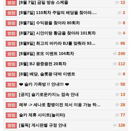
[8월 7일] 금일 방송 스케줄
12
[8월7일] 110회차 주말의 배당을 찾아라.…
2
[8월7일] 수익왕을 찾아라 80회차
8
[8월7일] 시안이랑 황금을 찾아라 101회차
4
[8월9일] 최고의 바카라 BJ를 맞춰라 93…
86
[8월8일] 로또 이벤트 104회차
240
[8월] BJ 왕중왕전 20회차
112
[8월] 배당, 슬롯왕 대박 이벤트
8
❤️ 슬카 가족방 !! 안내!!! ❤️
58
[공지] 슬기로운카지노 접속 안내
13
레부 -> 세나로 합병이전 되서 이용 가능 하…
28
슬카 제휴 사이트(놀이터)
77
[필독] 게시판별 규정 안내
126