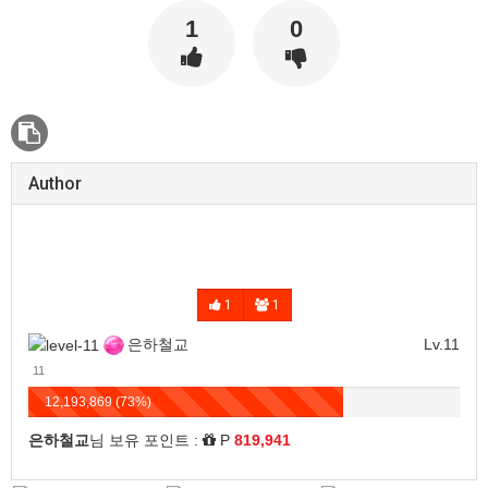
1
0
Author
1
1
은하철교
Lv.11
11
12,193,869 (73%)
은하철교
님 보유 포인트 :
P
819,941