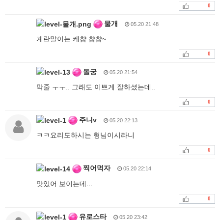
0
물개
05.20 21:48
계란말이는 케챱 챱챱~
0
돌궁
05.20 21:54
막줄 ㅜㅜ.. 그래도 이쁘게 잘하셨는데..
0
주니v
05.20 22:13
ㅋㅋ요리도하시는 형님이시라니
0
찍어먹자
05.20 22:14
맛있어 보이는데...
0
유로스타
05.20 23:42