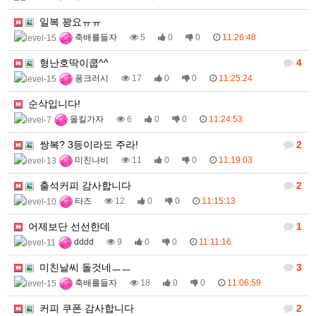
일복 꽝요ㅠㅠ
축배를들자
5
0
0
11:26:48
형난호딱이쿱^^
4
퐁크러시
17
0
0
11:25:24
순삭입니다!
올킬가자
6
0
0
11:24:53
쌍복? 3등이라도 주라!
2
미친나비
11
0
0
11:19:03
출석커피 감사합니다
2
타즈
12
0
0
11:15:13
어제보단 선선한데
1
dddd
9
0
0
11:11:16
미친날씨 돌것네ㅡㅡ
3
축배를들자
18
0
0
11:06:59
커피 쿠폰 감사합니다
2