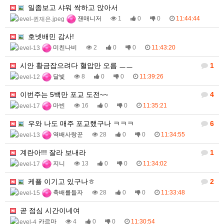
일좀보고 샤워 싹하고 앉아서
잰매니저
1
0
0
11:44:44
호넷배민 감사!
미친나비
2
0
0
11:43:20
시안 황금잡으려다 혈압만 오름 ㅡㅡ
1
달빛
8
0
0
11:39:26
이번주는 5백만 포교 도전~~
4
마빈
16
0
0
11:35:21
우와 나도 매주 포교했구나 ㅋㅋㅋ
6
역배사랑꾼
28
0
0
11:34:55
계란아!!! 잘라 보내라
1
지니
13
0
0
11:34:02
케플 이기고 있구나ㅎ
2
축배를들자
28
0
0
11:33:48
곧 점심 시간이네여
카르마
4
0
0
11:30:54