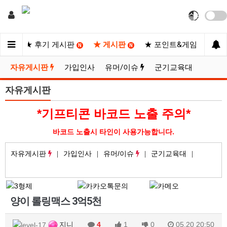
사이트
★ 후기 게시판
★ 게시판
★ 포인트&게임
★
N
N
N
자유게시판
가입인사
유머/이슈
군기교육대
자유게시판
*기프티콘 바코드 노출 주의*
바코드 노출시 타인이 사용가능합니다.
자유게시판
가입인사
유머/이슈
군기교육대
양이 롤링맥스 3억5천
지니
4
1
0
05.20 20:50