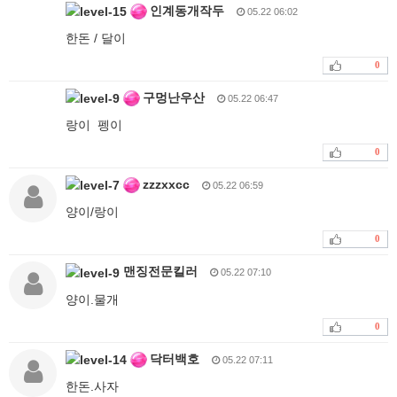
인계동개작두
05.22 06:02
한돈 / 달이
0
구멍난우산
05.22 06:47
랑이 펭이
0
zzzxxcc
05.22 06:59
양이/랑이
0
맨징전문킬러
05.22 07:10
양이.물개
0
닥터백호
05.22 07:11
한돈.사자