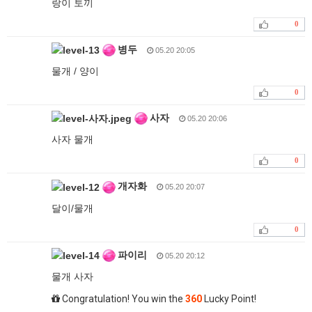
랑이 토끼
0
병두
05.20 20:05
물개 / 양이
0
사자
05.20 20:06
사자 물개
0
개자화
05.20 20:07
달이/물개
0
파이리
05.20 20:12
물개 사자
Congratulation! You win the
360
Lucky Point!