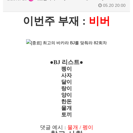
05.20 20:00
이번주 부재 :
비버
●
BJ 리스트
●
펭이
사자
달이
랑이
양이
한돈
물개
토끼
댓글 예시 :
물개 / 펭이