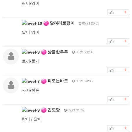
랑이/양이
0
달려라토깽이
05.21 20:31
달이 양이
0
상큼한루루
05.21 21:14
토끼/물개
0
피로는바로
05.21 21:35
사자/한돈
0
긴또깡
05.21 21:59
랑이 / 달이
0