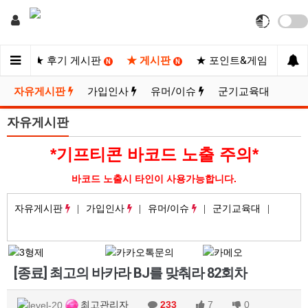
사이트
★ 후기 게시판
★ 게시판
★ 포인트&게임
★
N
N
N
자유게시판
가입인사
유머/이슈
군기교육대
자유게시판
*기프티콘 바코드 노출 주의*
바코드 노출시 타인이 사용가능합니다.
자유게시판
가입인사
유머/이슈
군기교육대
[종료] 최고의 바카라 BJ를 맞춰라 82회차
최고관리자
233
7
0