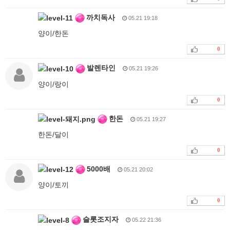
까치독사
05.21 19:18
양이/한돈
0
발렌타인
05.21 19:26
양이/랑이
0
한돈
05.21 19:27
한돈/달이
0
5000배
05.21 20:02
양이/토끼
0
슬롯조지자
05.22 21:36