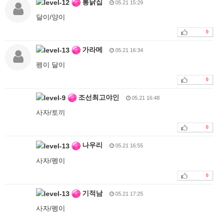
통닭집
05.21 15:29
달이/양이
0
가라메
05.21 16:34
펭이 달이
0
조선최고야인
05.21 16:48
사자/토끼
0
나우리
05.21 16:55
사자/펭이
0
기적남
05.21 17:25
사자/펭이