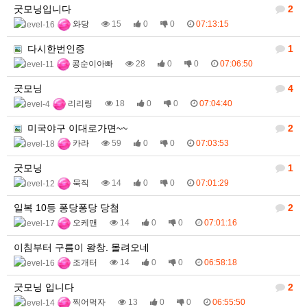
굿모닝입니다
2
와당
15
0
0
07:13:15
다시한번인증
1
콩순이아빠
28
0
0
07:06:50
굿모닝
4
리리링
18
0
0
07:04:40
미국야구 이대로가면~~
2
카라
59
0
0
07:03:53
굿모닝
1
묵직
14
0
0
07:01:29
일복 10등 퐁당퐁당 당첨
2
오케맨
14
0
0
07:01:16
이침부터 구름이 왕창. 몰려오네
조개터
14
0
0
06:58:18
굿모닝 입니다
2
찍어먹자
13
0
0
06:55:50