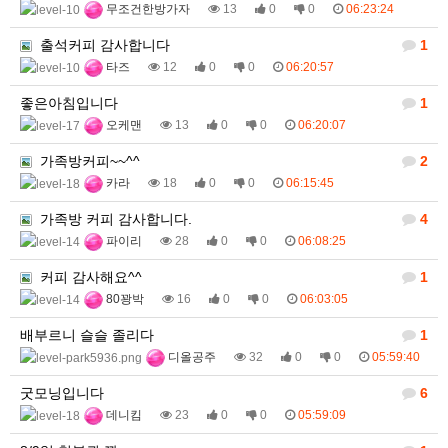
무조건한방가자
13
0
0
06:23:24
출석커피 감사합니다
1
타즈
12
0
0
06:20:57
좋은아침입니다
1
오케맨
13
0
0
06:20:07
가족방커피~~^^
2
카라
18
0
0
06:15:45
가족방 커피 감사합니다.
4
파이리
28
0
0
06:08:25
커피 감사해요^^
1
80꽝박
16
0
0
06:03:05
배부르니 슬슬 졸리다
1
디올공주
32
0
0
05:59:40
굿모닝입니다
6
데니킴
23
0
0
05:59:09