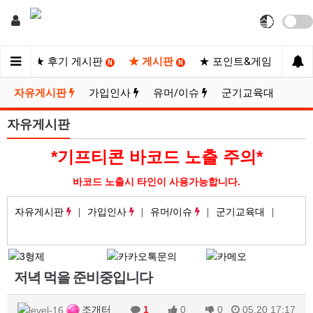
사이트
★ 후기 게시판
★ 게시판
★ 포인트&게임
★
N
N
N
자유게시판
가입인사
유머/이슈
군기교육대
자유게시판
*기프티콘 바코드 노출 주의*
바코드 노출시 타인이 사용가능합니다.
자유게시판
가입인사
유머/이슈
군기교육대
저녁 먹을 준비중입니다
조개터
1
0
0
05.20 17:17