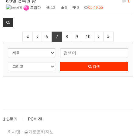
8/9일 첫복권 꽝
1
드럽다
13
0
0
05:49:55
6
7
8
9
10
검색
1:1문의
PC버전
회사명 : 슬기로운카지노